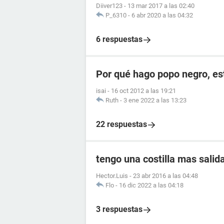
Diiver123
-
13 mar 2017 a las 02:40
P_6310
-
6 abr 2020 a las 04:32
6 respuestas
Por qué hago popo negro, e
isai
-
16 oct 2012 a las 19:21
Ruth
-
3 ene 2022 a las 13:23
22 respuestas
tengo una costilla mas salida
Hector.Luis
-
23 abr 2016 a las 04:48
Flo
-
16 dic 2022 a las 04:18
3 respuestas