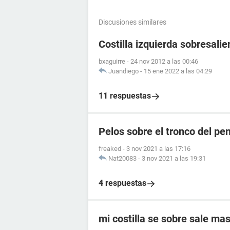
Discusiones similares
Costilla izquierda sobresalie
bxaguirre
-
24 nov 2012 a las 00:46
Juandiego
-
15 ene 2022 a las 04:29
11 respuestas
Pelos sobre el tronco del pe
freaked
-
3 nov 2021 a las 17:16
Nat20083
-
3 nov 2021 a las 19:31
4 respuestas
mi costilla se sobre sale mas