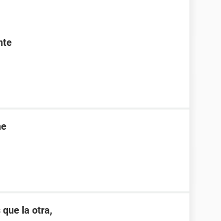
nte
ne
 que la otra,