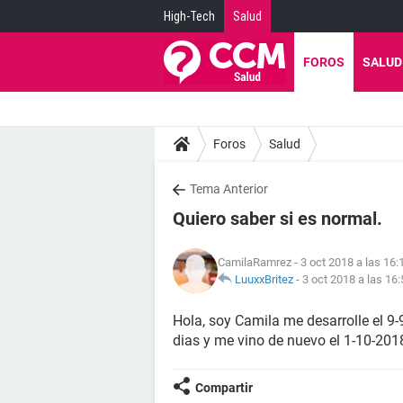
High-Tech
Salud
FOROS
SALUD
Foros
Salud
Tema Anterior
Quiero saber si es normal.
CamilaRamrez
- 3 oct 2018 a las 16:
LuuxxBritez
-
3 oct 2018 a las 16:
Hola, soy Camila me desarrolle el 9
dias y me vino de nuevo el 1-10-201
Compartir