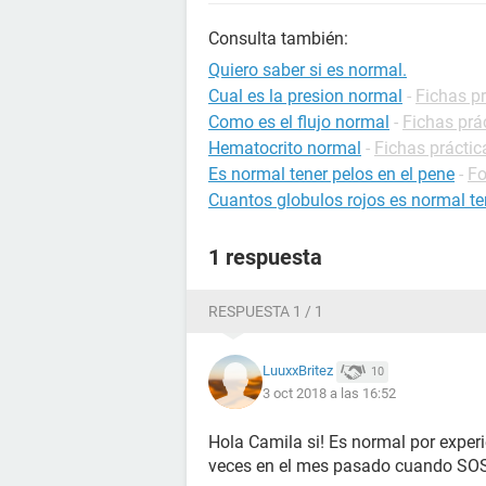
Consulta también:
Quiero saber si es normal.
Cual es la presion normal
-
Fichas pr
Como es el flujo normal
-
Fichas prá
Hematocrito normal
-
Fichas práctic
Es normal tener pelos en el pene
-
Fo
Cuantos globulos rojos es normal te
1 respuesta
RESPUESTA 1 / 1
LuuxxBritez
10
3 oct 2018 a las 16:52
Hola Camila si! Es normal por exper
veces en el mes pasado cuando SOS