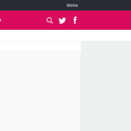
Idioma
O