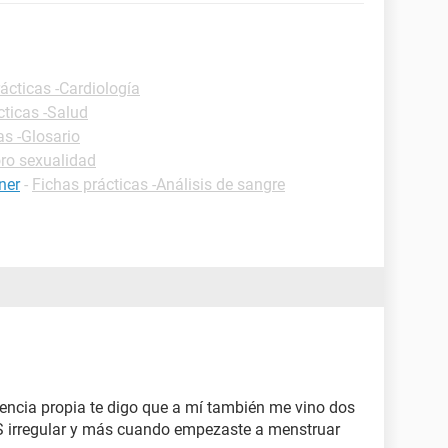
ácticas -Cardiología
cticas -Salud
as -Glosario
ro sexualidad
ner
-
Fichas prácticas -Análisis de sangre
iencia propia te digo que a mí también me vino dos
 irregular y más cuando empezaste a menstruar