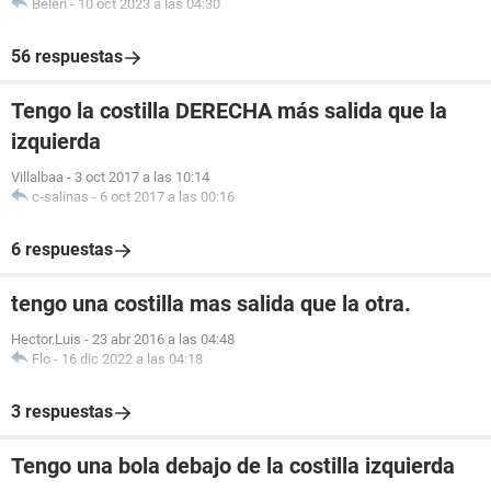
Belen
-
10 oct 2023 a las 04:30
56 respuestas
Tengo la costilla DERECHA más salida que la
izquierda
Villalbaa
-
3 oct 2017 a las 10:14
c-salinas
-
6 oct 2017 a las 00:16
6 respuestas
tengo una costilla mas salida que la otra.
Hector.Luis
-
23 abr 2016 a las 04:48
Flo
-
16 dic 2022 a las 04:18
3 respuestas
Tengo una bola debajo de la costilla izquierda