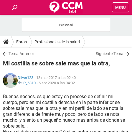
MENU
INICIO
FOROS
Foros
Profesionales de la salud
SALUD
Tema Anterior
Siguiente Tema
Mi costilla se sobre sale mas que la otra,
FAMILIA
Diiver123
- 13 mar 2017 a las 02:40
NUTRICIÓN
P_6310
-
6 abr 2020 a las 04:32
Buenas noches, es que estoy en proceso de definir mi
BIENESTAR
cuerpo, pero en mi costilla derecha en la parte inferior se
sobre sale mas que la otra y en mi perfil de lado se nota la
SEXUALIDAD
gran diferencia de frente muy poco, pero de lado se nota
mucho, y siento un pequeño hueco mas arriba de donde se
sobre sale...
GLOSARIO
No se si deba preocuparme? ó si se notara mas cuando siga