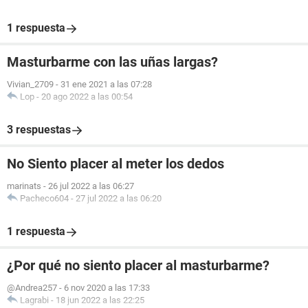
1 respuesta
Masturbarme con las uñas largas?
Vivian_2709
-
31 ene 2021 a las 07:28
Lop
-
20 ago 2022 a las 00:54
3 respuestas
No Siento placer al meter los dedos
marinats
-
26 jul 2022 a las 06:27
Pacheco604
-
27 jul 2022 a las 06:20
1 respuesta
¿Por qué no siento placer al masturbarme?
@Andrea257
-
6 nov 2020 a las 17:33
Lagrabi
-
18 jun 2022 a las 22:25