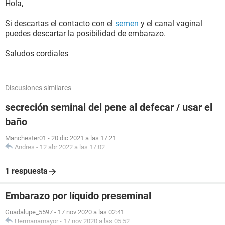
Hola,
Si descartas el contacto con el
semen
y el canal vaginal
puedes descartar la posibilidad de embarazo.
Saludos cordiales
Discusiones similares
secreción seminal del pene al defecar / usar el
baño
Manchester01
-
20 dic 2021 a las 17:21
Andres
-
12 abr 2022 a las 17:02
1 respuesta
Embarazo por líquido preseminal
Guadalupe_5597
-
17 nov 2020 a las 02:41
Hermanamayor
-
17 nov 2020 a las 05:52