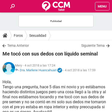
MENU
INICIO
FOROS
Foros
Sexualidad
SALUD
Tema Anterior
Siguiente Tema
Me tocó con sus dedos con líquido seminal
FAMILIA
Mery
- 4 oct 2018 a las 17:24
NUTRICIÓN
Dra. Marlene Huancahuari
-
4 oct 2018 a las 17:59
Hola,
BIENESTAR
Tengo una pregunta, hace 5 días mi novio y yo estábamos
haciendo distintos juegos pero una cosa llegó a la otra y al
SEXUALIDAD
final nos estábamos tocando y me tocó con sus dedos de
pre semen y no se corrió en mi solo sus dedos me tomaron
con el pre yo estaba en ropa interior y estoy preocupada si
GLOSARIO
eso es un riesgo. Ayudaa@!!