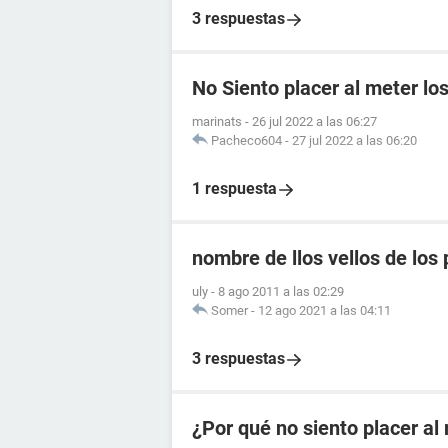
3 respuestas
No Siento placer al meter lo
marinats
-
26 jul 2022 a las 06:27
Pacheco604
-
27 jul 2022 a las 06:20
1 respuesta
nombre de llos vellos de los 
uly
-
8 ago 2011 a las 02:29
Somer
-
12 ago 2021 a las 04:11
3 respuestas
¿Por qué no siento placer a