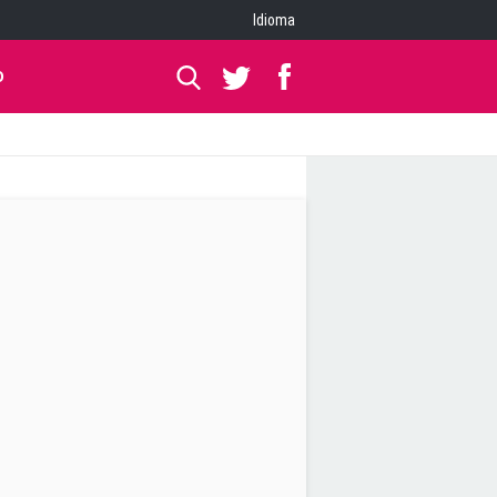
Idioma
O