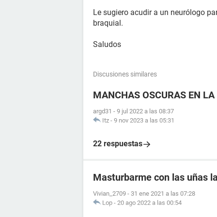
Le sugiero acudir a un neurólogo pa
braquial.
Saludos
Discusiones similares
MANCHAS OSCURAS EN LA 
argd31
-
9 jul 2022 a las 08:37
Itz
-
9 nov 2023 a las 05:31
22 respuestas
Masturbarme con las uñas l
Vivian_2709
-
31 ene 2021 a las 07:28
Lop
-
20 ago 2022 a las 00:54