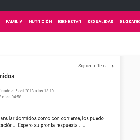
FAMILIA
NUTRICIÓN
BIENESTAR
SEXUALIDAD
GLOSARI
Siguiente Tema
midos
icado el 5 oct 2018 a las 13:10
8 a las 04:58
 anular dormidos como con corriente, los puedo
ción... Espero su pronta respuesta .....