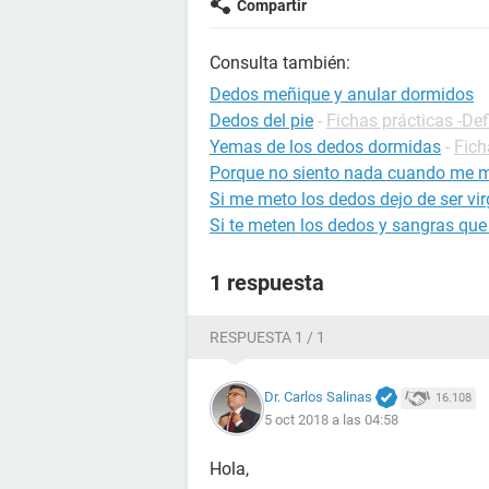
Compartir
Consulta también:
Dedos meñique y anular dormidos
Dedos del pie
-
Fichas prácticas -Def
Yemas de los dedos dormidas
-
Fich
Porque no siento nada cuando me m
Si me meto los dedos dejo de ser vi
Si te meten los dedos y sangras que 
1 respuesta
RESPUESTA 1 / 1
Dr. Carlos Salinas
16.108
5 oct 2018 a las 04:58
Hola,