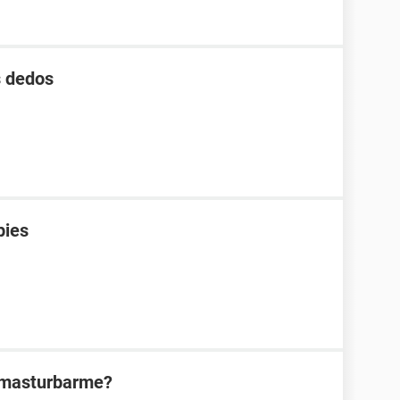
s dedos
pies
l masturbarme?