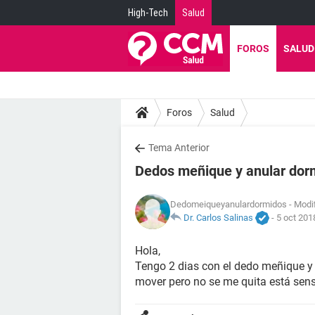
High-Tech
Salud
FOROS
SALUD
Foros
Salud
Tema Anterior
Dedos meñique y anular dor
Dedomeiqueyanulardormidos
- Modif
Dr. Carlos Salinas
-
5 oct 201
Hola,
Tengo 2 dias con el dedo meñique y
mover pero no se me quita está sensa