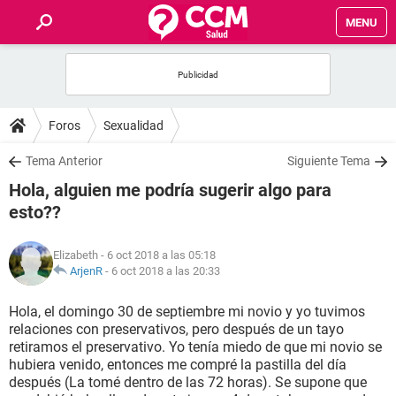
MENU
INICIO
FOROS
Foros
Sexualidad
SALUD
Tema Anterior
Siguiente Tema
Hola, alguien me podría sugerir algo para
FAMILIA
esto??
NUTRICIÓN
Elizabeth
- 6 oct 2018 a las 05:18
ArjenR
-
6 oct 2018 a las 20:33
BIENESTAR
Hola, el domingo 30 de septiembre mi novio y yo tuvimos
relaciones con preservativos, pero después de un tayo
SEXUALIDAD
retiramos el preservativo. Yo tenía miedo de que mi novio se
hubiera venido, entonces me compré la pastilla del día
después (La tomé dentro de las 72 horas). Se supone que
GLOSARIO