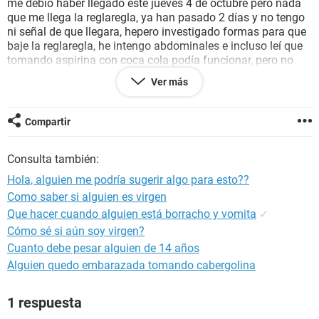
me debió haber llegado este jueves 4 de octubre pero nada
que me llega la reglaregla, ya han pasado 2 días y no tengo
ni señal de que llegara, hepero investigado formas para que
baje la reglaregla, he intengo abdominales e incluso leí que
tomando aspirina con coca cola podía funcionar, pero no
tengo nunguna señal de periodo. El día de hoy me llegó un
Ver más
poco de fluido marrón, pero después al volver al baño no me
llegó nada. Y mi novio dice que no se vino, entonces
estamos preocupados, él está seguro de que no se vino
Compartir
además la parte más agitada la hicimos con condón.
Consulta también:
También tengo una pregunta: La masturbación puede
ayudar que baje el periodo?. Espero una respuesta.
Hola, alguien me podría sugerir algo para esto??
Como saber si alguien es virgen
Que hacer cuando alguien está borracho y vomita
✓
Cómo sé si aún soy virgen?
Cuanto debe pesar alguien de 14 años
Alguien quedo embarazada tomando cabergolina
1 respuesta