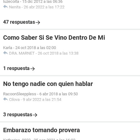
luzecoita
-
15 dic 2012 a las 06:36
Nenita
-
26 abr 2022 a las 17:22
47 respuestas
Como Saber Si Se Vino Dentro De Mi
Karla
-
24 oct 2018 a las 02:00
DRA. MARNET
-
26 oct 2018 a las 13:38
1 respuesta
No tengo nadie con quien hablar
RacoonSleeppless
-
6 abr 2018 a las 09:50
Cilova
-
9 abr 2022 a las 21:54
3 respuestas
Embarazo tomando provera