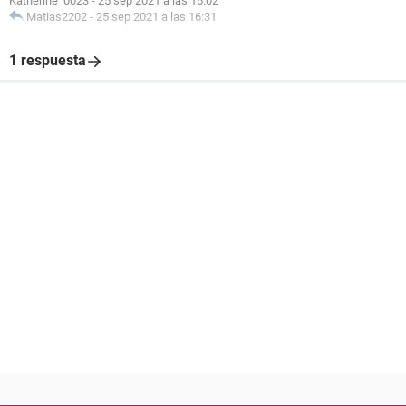
Katherine_0023
-
25 sep 2021 a las 16:02
Matias2202
-
25 sep 2021 a las 16:31
1 respuesta