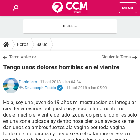
MENU
INICIO
FOROS
Foros
Salud
SALUD
Tema Anterior
Siguiente Tema
Tengo unos dolores horribles en el vientre
FAMILIA
Dantaliam
- 11 oct 2018 a las 04:24
NUTRICIÓN
Dr. Joseph Exebio
-
11 oct 2018 a las 05:09
Hola, soy una joven de 19 años mi mestruacion es inrregular
BIENESTAR
creo tener ovarios poliquisticos y nose ultimamente me
duele mucho el vientre de lado izquierdo pero el dolor es solo
SEXUALIDAD
en una zona ubicada ay dentro nose bien aun aveces se me
dan unos calambres fuertes ala vagina por toda vagina
tanto que me paraliza y luego se va el calambre en vez en
GLOSARIO
cuando me da los dolores si son todo los dias me siento