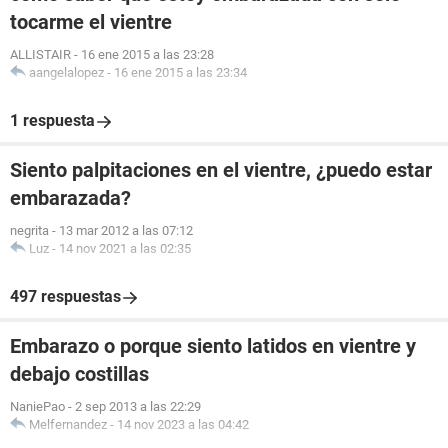
tocarme el vientre
ALLISTAIR
-
16 ene 2015 a las 23:28
aangelalopez
-
16 ene 2015 a las 23:34
1 respuesta
Siento palpitaciones en el vientre, ¿puedo estar
embarazada?
negrita
-
13 mar 2012 a las 07:12
Luz
-
14 nov 2021 a las 02:35
497 respuestas
Embarazo o porque siento latidos en vientre y
debajo costillas
NaniePao
-
2 sep 2013 a las 22:29
Melfernandez
-
14 nov 2023 a las 04:42