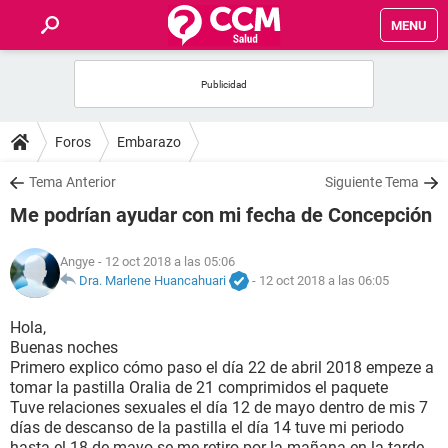
MENU
INICIO
FOROS
Foros
Embarazo
SALUD
Tema Anterior
Siguiente Tema
Me podrían ayudar con mi fecha de Concepción
FAMILIA
Angye
- 12 oct 2018 a las 05:06
NUTRICIÓN
Dra. Marlene Huancahuari
-
12 oct 2018 a las 06:05
Hola,
BIENESTAR
Buenas noches
Primero explico cómo paso el día 22 de abril 2018 empeze a
SEXUALIDAD
tomar la pastilla Oralia de 21 comprimidos el paquete
Tuve relaciones sexuales el día 12 de mayo dentro de mis 7
días de descanso de la pastilla el día 14 tuve mi periodo
GLOSARIO
hasta el 18 de mayo se me retiro por la mañana en la tarde