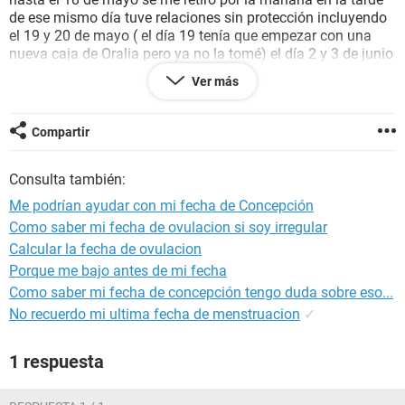
de ese mismo día tuve relaciones sin protección incluyendo
el 19 y 20 de mayo ( el día 19 tenía que empezar con una
nueva caja de Oralia pero ya no la tomé) el día 2 y 3 de junio
también tuve relaciones sin protección y el día 7 y 8 del
Ver más
mismo mes... El 18 de junio me hice una prueba de clearblue
con contador de consepcion que salió positiva y decía de 2-3
el día siguiente 19 de junio fui con mi doctor y me hizo un
Compartir
ultrasonido pero no apareció saco y me dijo que la única
prueba que tenía era la que me había realizado y me dió cita
Consulta también:
para el 9 de julio fui y me hizo otro ultrasonido y apareció el
saco gestacional me dijo que tenía 8 semanas apartir de mi
Me podrían ayudar con mi fecha de Concepción
UPM y que las fechas coincidían el me dió fecha de parto el
Como saber mi fecha de ovulacion si soy irregular
21 en la ecografía sale 19 o 18 hasta 22 de febrero del 2018
Calcular la fecha de ovulacion
entonces cuando me quedé embarazada
Porque me bajo antes de mi fecha
Como saber mi fecha de concepción tengo duda sobre eso...
No recuerdo mi ultima fecha de menstruacion
✓
1 respuesta