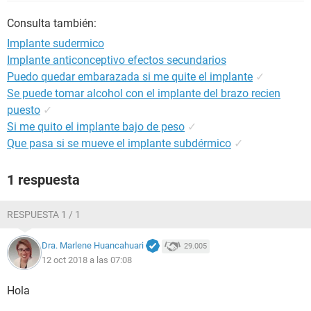
Consulta también:
Implante sudermico
Implante anticonceptivo efectos secundarios
Puedo quedar embarazada si me quite el implante
✓
Se puede tomar alcohol con el implante del brazo recien
puesto
✓
Si me quito el implante bajo de peso
✓
Que pasa si se mueve el implante subdérmico
✓
1 respuesta
RESPUESTA 1 / 1
Dra. Marlene Huancahuari
29.005
12 oct 2018 a las 07:08
Hola