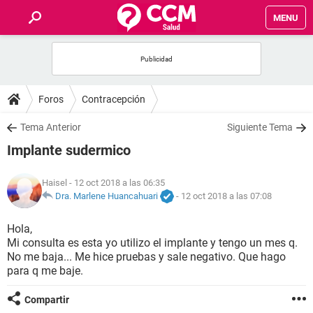
MENU
INICIO
FOROS
Foros
Contracepción
SALUD
Tema Anterior
Siguiente Tema
Implante sudermico
FAMILIA
Haisel
- 12 oct 2018 a las 06:35
NUTRICIÓN
Dra. Marlene Huancahuari
-
12 oct 2018 a las 07:08
Hola,
BIENESTAR
Mi consulta es esta yo utilizo el implante y tengo un mes q.
No me baja... Me hice pruebas y sale negativo. Que hago
SEXUALIDAD
para q me baje.
Compartir
GLOSARIO