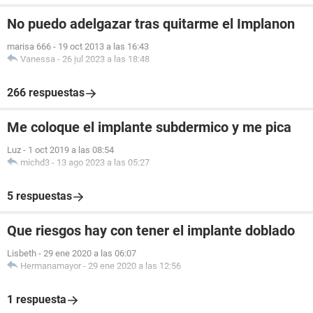
No puedo adelgazar tras quitarme el Implanon
marisa 666
-
19 oct 2013 a las 16:43
Vanessa
-
26 jul 2023 a las 18:48
266 respuestas
Me coloque el implante subdermico y me pica
Luz
-
1 oct 2019 a las 08:54
michd3
-
13 ago 2023 a las 05:27
5 respuestas
Que riesgos hay con tener el implante doblado
Lisbeth
-
29 ene 2020 a las 06:07
Hermanamayor
-
29 ene 2020 a las 12:56
1 respuesta