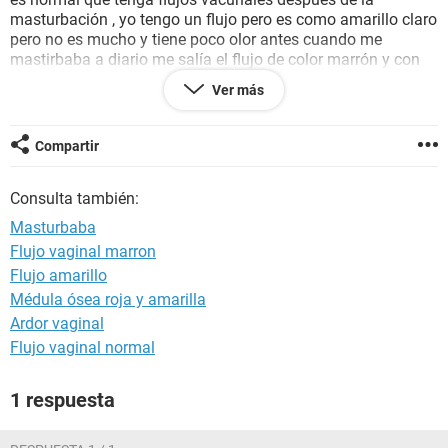
masturbación , yo tengo un flujo pero es como amarillo claro
pero no es mucho y tiene poco olor antes cuando me
mastirbaba a diario me salía el flujo de color marrón y con
un olor fuerte pero ahora no y también quería saber que si
Ver más
nos mastirbamis podemos llegar a tener algún tipo de
enfermedad en loan ovarios o uteros , la verdadera necesito
que me quinten las dudas por favor tengo mucha
Compartir
preocupación porque siento qu estoy mal , ante si que me
masturbaba demasiado sangraba mucho pero aún no era
Consulta también:
mi periodo eso puede afectar o restrasar cuando tenga mi
primer periodo ayudas
Masturbaba
Flujo vaginal marron
Flujo amarillo
Médula ósea roja y amarilla
Ardor vaginal
Flujo vaginal normal
1 respuesta