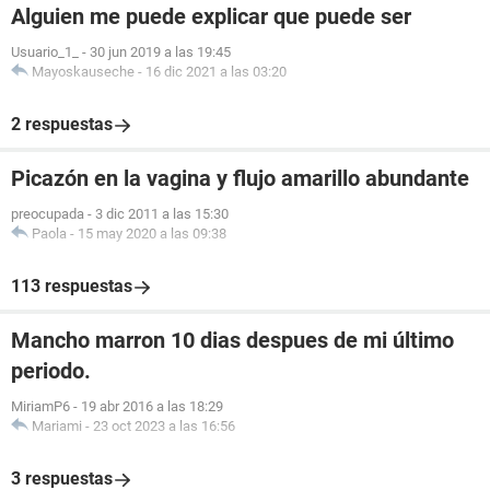
Alguien me puede explicar que puede ser
Usuario_1_
-
30 jun 2019 a las 19:45
Mayoskauseche
-
16 dic 2021 a las 03:20
2 respuestas
Picazón en la vagina y flujo amarillo abundante
preocupada
-
3 dic 2011 a las 15:30
Paola
-
15 may 2020 a las 09:38
113 respuestas
Mancho marron 10 dias despues de mi último
periodo.
MiriamP6
-
19 abr 2016 a las 18:29
Mariami
-
23 oct 2023 a las 16:56
3 respuestas