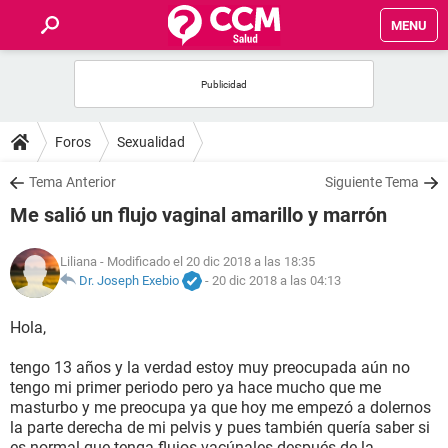
MENU
INICIO
FOROS
Foros
Sexualidad
SALUD
Tema Anterior
Siguiente Tema
Me salió un flujo vaginal amarillo y marrón
FAMILIA
Liliana
- Modificado el 20 dic 2018 a las 18:35
NUTRICIÓN
Dr. Joseph Exebio
-
20 dic 2018 a las 04:13
Hola,
BIENESTAR
tengo 13 años y la verdad estoy muy preocupada aún no
SEXUALIDAD
tengo mi primer periodo pero ya hace mucho que me
masturbo y me preocupa ya que hoy me empezó a dolernos
la parte derecha de mi pelvis y pues también quería saber si
GLOSARIO
es normal que tenga flujos vacúnales después de la