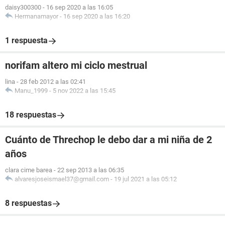
daisy300300
-
16 sep 2020 a las 16:05
Hermanamayor
-
16 sep 2020 a las 16:20
1 respuesta
norifam altero mi ciclo mestrual
lina
-
28 feb 2012 a las 02:41
Manu_1999
-
5 nov 2022 a las 15:45
18 respuestas
Cuánto de Threchop le debo dar a mi niña de 2
años
clara cime barea
-
22 sep 2013 a las 06:35
alvaresjoseismael37@gmail.com
-
19 jul 2021 a las 05:12
8 respuestas