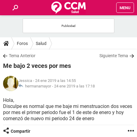
MENU
INICIO
FOROS
Foros
Salud
SALUD
Tema Anterior
Siguiente Tema
Me bajo 2 veces por mes
FAMILIA
Jessica
- 24 ene 2019 a las 14:55
NUTRICIÓN
hermanamayor -
24 ene 2019 a las 17:18
Hola,
BIENESTAR
Disculpe es normal que me baje mi menstruacion dos veces
por mes el primer periodo fue el 1 de este de enero y hoy
SEXUALIDAD
comenzó de nuevo mi periodo 24 de enero
Compartir
GLOSARIO