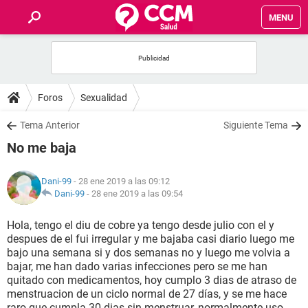
MENU
INICIO
FOROS
Foros
Sexualidad
SALUD
Tema Anterior
Siguiente Tema
No me baja
FAMILIA
Dani-99
- 28 ene 2019 a las 09:12
NUTRICIÓN
Dani-99
-
28 ene 2019 a las 09:54
Hola, tengo el diu de cobre ya tengo desde julio con el y
BIENESTAR
despues de el fui irregular y me bajaba casi diario luego me
bajo una semana si y dos semanas no y luego me volvia a
SEXUALIDAD
bajar, me han dado varias infecciones pero se me han
quitado con medicamentos, hoy cumplo 3 dias de atraso de
menstruacion de un ciclo normal de 27 días, y se me hace
GLOSARIO
raro que cumpla 30 dias sin menstruar, normalmente uso