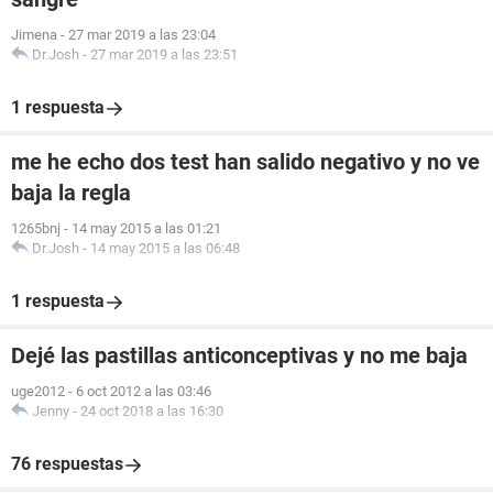
Jimena
-
27 mar 2019 a las 23:04
Dr.Josh
-
27 mar 2019 a las 23:51
1 respuesta
me he echo dos test han salido negativo y no ve
baja la regla
1265bnj
-
14 may 2015 a las 01:21
Dr.Josh
-
14 may 2015 a las 06:48
1 respuesta
Dejé las pastillas anticonceptivas y no me baja
uge2012
-
6 oct 2012 a las 03:46
Jenny
-
24 oct 2018 a las 16:30
76 respuestas