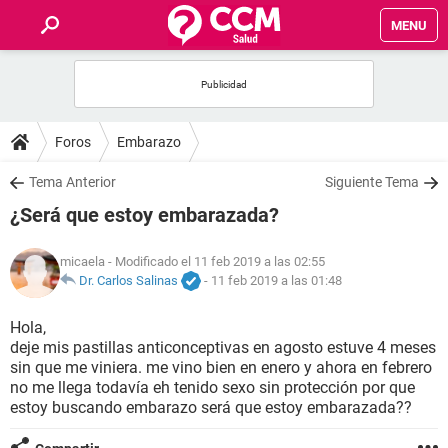
MENU
INICIO
FOROS
Foros
Embarazo
SALUD
Tema Anterior
Siguiente Tema
¿Será que estoy embarazada?
FAMILIA
micaela
- Modificado el 11 feb 2019 a las 02:55
NUTRICIÓN
Dr. Carlos Salinas
-
11 feb 2019 a las 01:48
Hola,
BIENESTAR
deje mis pastillas anticonceptivas en agosto estuve 4 meses
sin que me viniera. me vino bien en enero y ahora en febrero
SEXUALIDAD
no me llega todavía eh tenido sexo sin protección por que
estoy buscando embarazo será que estoy embarazada??
GLOSARIO