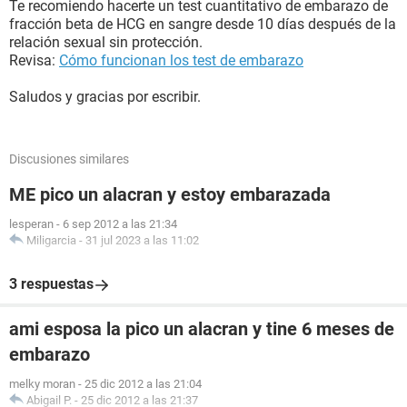
Te recomiendo hacerte un test cuantitativo de embarazo de
fracción beta de HCG en sangre desde 10 días después de la
relación sexual sin protección.
Revisa:
Cómo funcionan los test de embarazo
Saludos y gracias por escribir.
Discusiones similares
ME pico un alacran y estoy embarazada
lesperan
-
6 sep 2012 a las 21:34
Miligarcia
-
31 jul 2023 a las 11:02
3 respuestas
ami esposa la pico un alacran y tine 6 meses de
embarazo
melky moran
-
25 dic 2012 a las 21:04
Abigail P.
-
25 dic 2012 a las 21:37