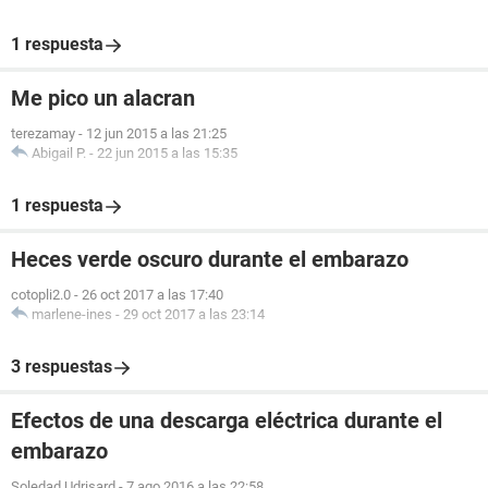
1 respuesta
Me pico un alacran
terezamay
-
12 jun 2015 a las 21:25
Abigail P.
-
22 jun 2015 a las 15:35
1 respuesta
Heces verde oscuro durante el embarazo
cotopli2.0
-
26 oct 2017 a las 17:40
marlene-ines
-
29 oct 2017 a las 23:14
3 respuestas
Efectos de una descarga eléctrica durante el
embarazo
Soledad Udrisard
-
7 ago 2016 a las 22:58