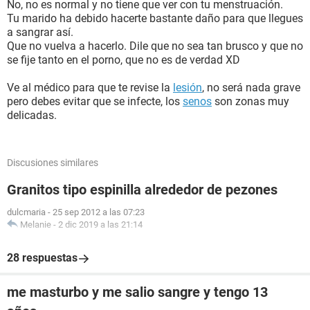
No, no es normal y no tiene que ver con tu menstruación.
Tu marido ha debido hacerte bastante daño para que llegues
a sangrar así.
Que no vuelva a hacerlo. Dile que no sea tan brusco y que no
se fije tanto en el porno, que no es de verdad XD
Ve al médico para que te revise la
lesión
, no será nada grave
pero debes evitar que se infecte, los
senos
son zonas muy
delicadas.
Discusiones similares
Granitos tipo espinilla alrededor de pezones
dulcmaria
-
25 sep 2012 a las 07:23
Melanie
-
2 dic 2019 a las 21:14
28 respuestas
me masturbo y me salio sangre y tengo 13