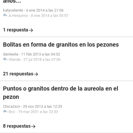
años...
katyvaliente
-
6 ene 2014 a las 21:06
A.Herquinio
-
8 ene 2014 a las 05:57
1 respuesta
Bolitas en forma de granitos en los pezones
daniieela
-
11 feb 2013 a las 04:32
Glenda
-
27 jul 2018 a las 07:06
21 respuestas
Puntos o granitos dentro de la aureola en el
pezon
Chica2sm
-
29 nov 2013 a las 12:35
Bcc
-
19 mar 2021 a las 22:33
8 respuestas