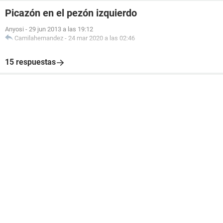
Picazón en el pezón izquierdo
Anyosi
-
29 jun 2013 a las 19:12
Camilahernandez
-
24 mar 2020 a las 02:46
15 respuestas