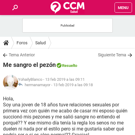
MENU
INICIO
FOROS
Foros
Salud
SALUD
Tema Anterior
Siguiente Tema
Me sangro el pezón
Resuelto
FAMILIA
YohailyBlanco
- 13 feb 2019 a las 09:11
NUTRICIÓN
hermanamayor -
13 feb 2019 a las 09:18
Hola,
BIENESTAR
Soy una joven de 18 años tuve relaciones sexuales por
primera vez con quién me acabo de casar mi esposo quién
SEXUALIDAD
succionó mis pezones y me salió sangre no entiendo el
porqué?? Y ese mismo día tenía la regla los senos no me
duelen ni nada por el estilo pero si me gustaría saber qué
GLOSARIO
podría ser o si es algo normal?? Gracias!