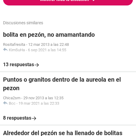
Discusiones similares
bolita en pezón, no amamantando
Rositafresita
-
12 mar 2013 a las 22:48
KimSuHa
-
6 sep 2021 a las 14:55
13 respuestas
Puntos o granitos dentro de la aureola en el
pezon
Chica2sm
-
29 nov 2013 a las 12:35
Bcc
-
19 mar 2021 a las 22:33
8 respuestas
Alrededor del pezón se ha llenado de bolitas