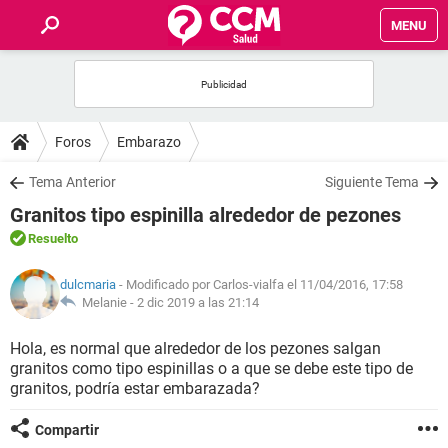
MENU
INICIO
FOROS
Foros
Embarazo
SALUD
Tema Anterior
Siguiente Tema
Granitos tipo espinilla alrededor de pezones
FAMILIA
Resuelto
NUTRICIÓN
dulcmaria
- Modificado por Carlos-vialfa el 11/04/2016, 17:58
Melanie -
2 dic 2019 a las 21:14
BIENESTAR
Hola, es normal que alrededor de los pezones salgan
granitos como tipo espinillas o a que se debe este tipo de
SEXUALIDAD
granitos, podría estar embarazada?
Compartir
GLOSARIO