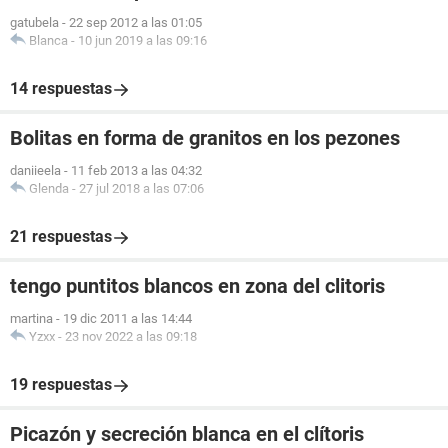
gatubela
-
22 sep 2012 a las 01:05
Blanca
-
10 jun 2019 a las 09:16
14 respuestas
Bolitas en forma de granitos en los pezones
daniieela
-
11 feb 2013 a las 04:32
Glenda
-
27 jul 2018 a las 07:06
21 respuestas
tengo puntitos blancos en zona del clitoris
martina
-
19 dic 2011 a las 14:44
Yzxx
-
23 nov 2022 a las 09:18
19 respuestas
Picazón y secreción blanca en el clítoris