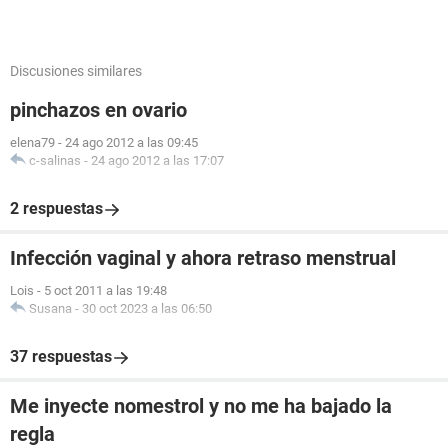
Discusiones similares
pinchazos en ovario
elena79
-
24 ago 2012 a las 09:45
c-salinas
-
24 ago 2012 a las 17:07
2 respuestas
Infección vaginal y ahora retraso menstrual
Lois
-
5 oct 2011 a las 19:48
Susana
-
30 oct 2023 a las 06:50
37 respuestas
Me inyecte nomestrol y no me ha bajado la
regla