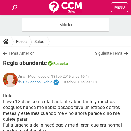
MENU
INICIO
FOROS
Foros
Salud
SALUD
Tema Anterior
Siguiente Tema
Regla abundante
Resuelto
FAMILIA
Dina
- Modificado el 13 feb 2019 a las 16:47
NUTRICIÓN
Dr. Joseph Exebio
-
13 feb 2019 a las 20:55
Hola,
BIENESTAR
Llevo 12 días con regla bastante abundante y muchos
coágulos nunca me había pasado tuve un retraso de tres
SEXUALIDAD
meses y este mes cuando me vino ahora parece q no me
quiere parar
Fui a urgencia del ginecólogo y me dijeron que era normal
GLOSARIO
que todo estaba bien