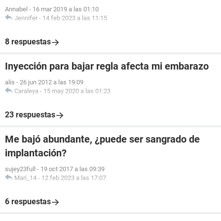
Annabel
-
16 mar 2019 a las 01:10
Jennifer
-
14 feb 2023 a las 11:15
8 respuestas
Inyección para bajar regla afecta mi embarazo
alis
-
26 jun 2012 a las 19:09
Caraleya
-
15 may 2020 a las 01:23
23 respuestas
Me bajó abundante, ¿puede ser sangrado de
implantación?
sujey23full
-
19 oct 2017 a las 09:39
Mari_14
-
12 feb 2023 a las 17:07
6 respuestas