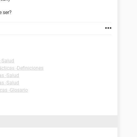
 ser?
 -Salud
ácticas -Definiciones
as -Salud
as -Salud
cas -Glosario