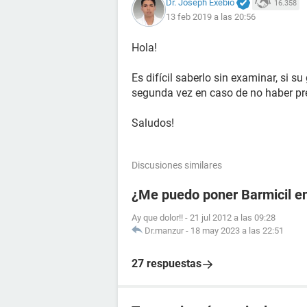
Dr. Joseph Exebio
16.358
13 feb 2019 a las 20:56
Hola!
Es difícil saberlo sin examinar, si s
segunda vez en caso de no haber pr
Saludos!
Discusiones similares
¿Me puedo poner Barmicil en
Ay que dolor!!
-
21 jul 2012 a las 09:28
Dr.manzur
-
18 may 2023 a las 22:51
27 respuestas