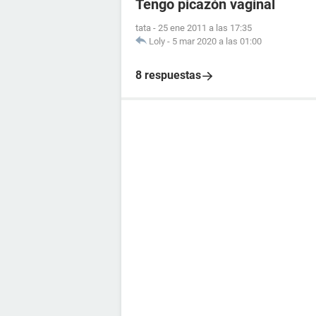
Tengo picazón vaginal
tata
-
25 ene 2011 a las 17:35
Loly
-
5 mar 2020 a las 01:00
8 respuestas