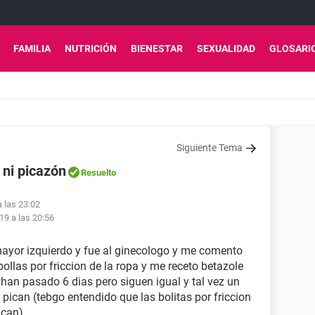
FAMILIA
NUTRICIÓN
BIENESTAR
SEXUALIDAD
GLOSARI
Siguiente Tema
r ni picazón
Resuelto
a las 23:02
19 a las 20:56
 mayor izquierdo y fue al ginecologo y me comento
llas por friccion de la ropa y me receto betazole
han pasado 6 dias pero siguen igual y tal vez un
pican (tebgo entendido que las bolitas por friccion
ican)