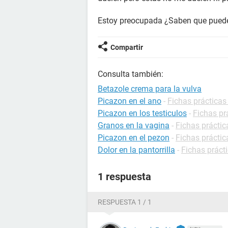
Estoy preocupada ¿Saben que puede
Compartir
Consulta también:
Betazole crema para la vulva
Picazon en el ano
-
Fichas prácticas
Picazon en los testiculos
-
Fichas pr
Granos en la vagina
-
Fichas práctic
Picazon en el pezon
-
Fichas práctic
Dolor en la pantorrilla
-
Fichas prácti
1 respuesta
RESPUESTA 1 / 1