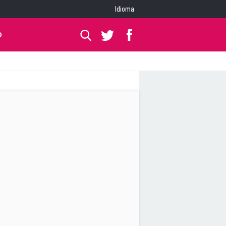
Idioma
O