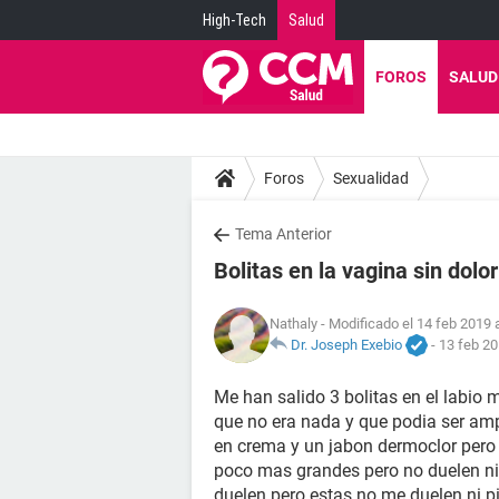
High-Tech
Salud
FOROS
SALUD
Foros
Sexualidad
Tema Anterior
Bolitas en la vagina sin dolo
Nathaly
- Modificado el 14 feb 2019 
Dr. Joseph Exebio
-
13 feb 20
Me han salido 3 bolitas en el labio
que no era nada y que podia ser ampo
en crema y un jabon dermoclor pero 
poco mas grandes pero no duelen ni 
duelen pero estas no me duelen ni p