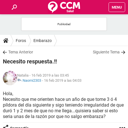
MENU
INICIO
FOROS
Foros
Embarazo
SALUD
Tema Anterior
Siguiente Tema
Necesito respuesta.!!
FAMILIA
Natalia
- 16 feb 2019 a las 03:45
NUTRICIÓN
Naomi2303
-
16 feb 2019 a las 04:03
Hola,
BIENESTAR
Necesito que me orienten hace un año de que tome 3 ó 4
píldora del día siguiente y sigo teniendo irregularidad de que
SEXUALIDAD
duró 1 y 2 mes de que no me llega...quisiera saber si esto
seria unas de la razón por que no salgo embaraza?
GLOSARIO