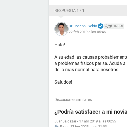
RESPUESTA 1 / 1
Dr. Joseph Exebio
16.358
22 feb 2019 a las 05:46
Hola!
A su edad las causas probablemente
a problemas físicos per se. Acuda a
de lo más normal para nosotros.
Saludos!
Discusiones similares
¿Podría satisfacer a mi novi
JuanBalcazar
-
17 abr 2019 a las 00:55
Faze
-
17 jun 2023 a las 21:03