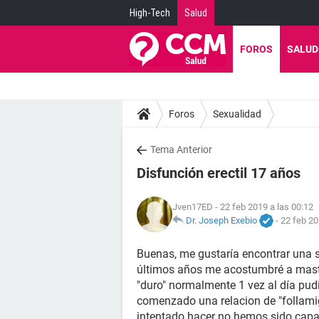
High-Tech
Salud
FOROS
SALUD
Foros
Sexualidad
Tema Anterior
Disfunción erectil 17 años
Jven17ED
- 22 feb 2019 a las 00:12
Dr. Joseph Exebio
-
22 feb 20
Buenas, me gustaría encontrar una 
últimos años me acostumbré a mast
"duro" normalmente 1 vez al día pud
comenzado una relacion de "follami
intentado hacer no hemos sido capace