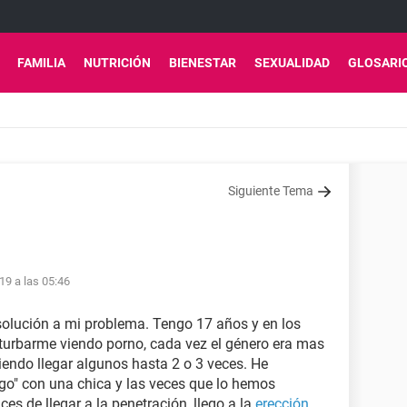
FAMILIA
NUTRICIÓN
BIENESTAR
SEXUALIDAD
GLOSARI
Siguiente Tema
19 a las 05:46
solución a mi problema. Tengo 17 años y en los
urbarme viendo porno, cada vez el género era mas
iendo llegar algunos hasta 2 o 3 veces. He
go" con una chica y las veces que lo hemos
s de llegar a la penetración, llego a la
erección