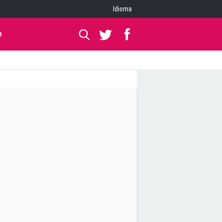
Idioma
O