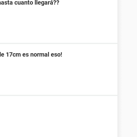
asta cuanto llegará??
de 17cm es normal eso!