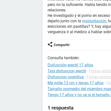
pero no la suficiente. Había tenido
relaciones.
He investigado y el porno en exceso 
dejarlo junto con la
masturbación
, 
erecciones sin pastillas? Y, hay algu
verguenza ir al médico a hablar sobr
Compartir
Consulta también:
Disfunción erectil 17 años
Test disfuncion erectil
-
Fichas práct
Disfuncion cognitiva
-
Fichas prácti
Me mide 13 cm y tengo 17 años
-
Fo
Tamaño promedio del miembro masc
Tengo 17 años y no se si el tamaño 
1 respuesta