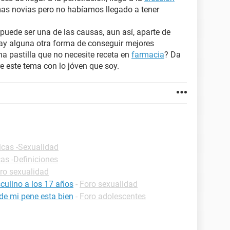
 mas novias pero no habíamos llegado a tener
puede ser una de las causas, aun así, aparte de
hay alguna otra forma de conseguir mejores
na pastilla que no necesite receta en
farmacia
? Da
e este tema con lo jóven que soy.
icas -Sexualidad
cas -Definiciones
ro sexualidad
ulino a los 17 años
-
Foro sexualidad
de mi pene esta bien
-
Foro adolescentes