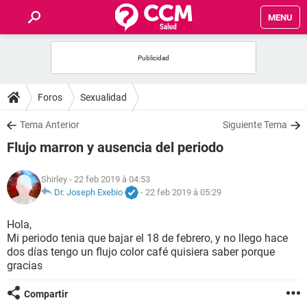
MENU
INICIO
FORUMS
Foros
Sexualidad
SALUD
Tema Anterior
Siguiente Tema
Flujo marron y ausencia del periodo
FAMILIA
Shirley
- 22 feb 2019 à 04:53
NUTRICIÓN
Dr. Joseph Exebio
-
22 feb 2019 à 05:29
Hola,
BIENESTAR
Mi periodo tenia que bajar el 18 de febrero, y no llego hace
dos días tengo un flujo color café quisiera saber porque
SEXUALIDAD
gracias
Compartir
GLOSARIO