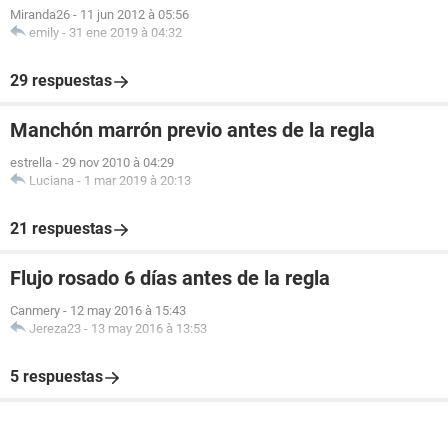
Miranda26
-
11 jun 2012 à 05:56
emily
-
31 ene 2019 à 04:32
29 respuestas
Manchón marrón previo antes de la regla
estrella
-
29 nov 2010 à 04:29
Luciana
-
1 mar 2019 à 20:13
21 respuestas
Flujo rosado 6 días antes de la regla
Canmery
-
12 may 2016 à 15:43
Jereza23
-
13 may 2016 à 13:53
5 respuestas