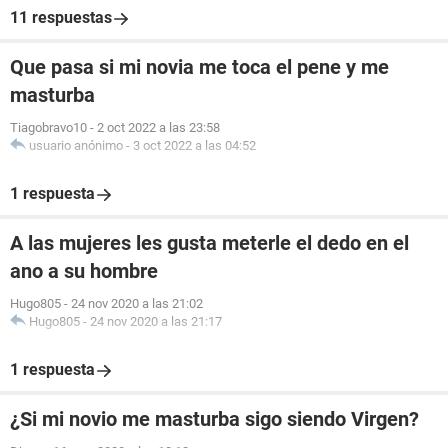
11 respuestas
Que pasa si mi novia me toca el pene y me
masturba
Tiagobravo10
-
2 oct 2022 a las 23:58
usuario anónimo
-
3 oct 2022 a las 04:52
1 respuesta
A las mujeres les gusta meterle el dedo en el
ano a su hombre
Hugo805
-
24 nov 2020 a las 21:02
Hugo805
-
24 nov 2020 a las 21:17
1 respuesta
¿Si mi novio me masturba sigo siendo Virgen?