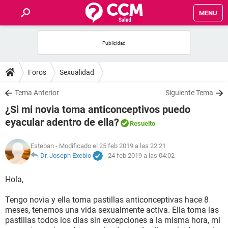
MENU
INICIO
FOROS
Foros
Sexualidad
SALUD
Tema Anterior
Siguiente Tema
¿Si mi novia toma anticonceptivos puedo
FAMILIA
eyacular adentro de ella?
Resuelto
NUTRICIÓN
Esteban
- Modificado el 25 feb 2019 a las 22:21
Dr. Joseph Exebio
-
24 feb 2019 a las 04:02
BIENESTAR
Hola,
SEXUALIDAD
Tengo novia y ella toma pastillas anticonceptivas hace 8
meses, tenemos una vida sexualmente activa. Ella toma las
pastillas todos los días sin excepciones a la misma hora, mi
GLOSARIO