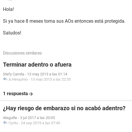
Hola!
Si ya hace 8 meses toma sus AOs entonces está protegida.
Saludos!
Discusiones similares
Terminar adentro o afuera
Stefy Camila
-
13 may 2013 a las 01:14
A.Herquinio
-
13 may 2013 a las 22:35
1 respuesta
¿Hay riesgo de embarazo si no acabó adentro?
Aleguille
-
3 jul 2017 a las 20:05
Cyntu
-
24 sep 2019 a las 07:40