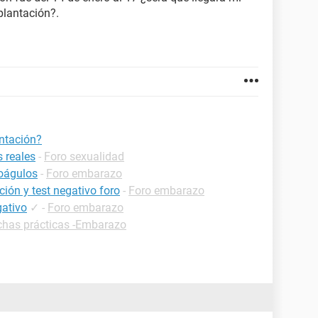
plantación?.
ntación?
 reales
-
Foro sexualidad
coágulos
-
Foro embarazo
ión y test negativo foro
-
Foro embarazo
gativo
✓
-
Foro embarazo
chas prácticas -Embarazo