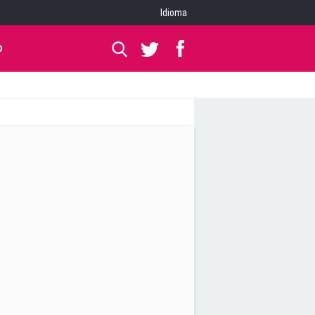
Idioma
O