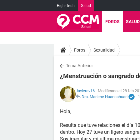
High-Tech
Salud
FOROS
SALUD
Foros
Sexualidad
Tema Anterior
¿Menstruación o sangrado d
Javierav16
- Modificado el 28 feb 20
Dra. Marlene Huancahuari
-
1
Hola,
Resulta que tuve relaciones el día 10
dentro. Hoy 27 tuve un ligero sangrad
Soy irregular y mi ultima menstruaci