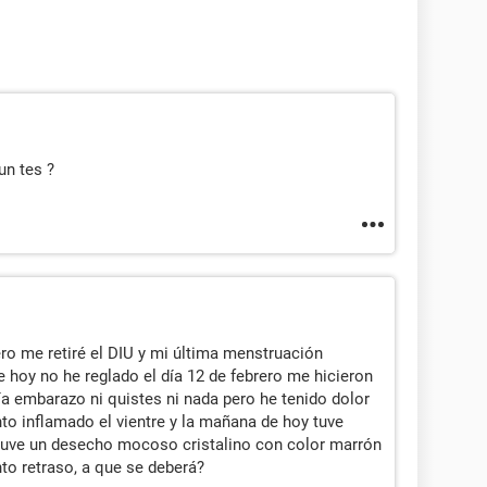
un tes ?
ro me retiré el DIU y mi última menstruación
e hoy no he reglado el día 12 de febrero me hicieron
bía embarazo ni quistes ni nada pero he tenido dolor
ento inflamado el vientre y la mañana de hoy tuve
 tuve un desecho mocoso cristalino con color marrón
o retraso, a que se deberá?