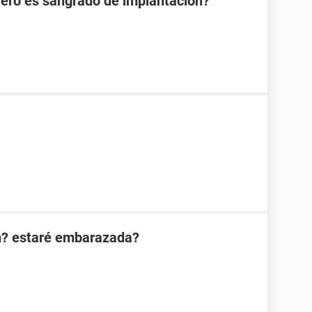
Pero es sangrado de implantación?
n? estaré embarazada?