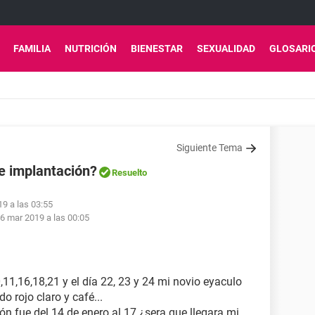
FAMILIA
NUTRICIÓN
BIENESTAR
SEXUALIDAD
GLOSARI
Siguiente Tema
e implantación?
Resuelto
19 a las 03:55
6 mar 2019 a las 00:05
,11,16,18,21 y el día 22, 23 y 24 mi novio eyaculo
o rojo claro y café...
ón fue del 14 de enero al 17 ¿sera que llegara mi