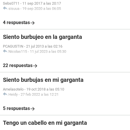
Sebs0711
-
11 sep 2017 a las 20:17
sisuua
-
19 sep 2020 a las 06:05
4 respuestas
Siento burbujeo en la garganta
PCAGUSTIN
-
21 jul 2013 a las 02:16
Nicolas115
-
11 jul 2023 a las 05:30
22 respuestas
Siento burbujas en mi garganta
Amelasotelo
-
19 oct 2018 a las 05:10
Heidy
-
27 feb 2022 a las 12:21
5 respuestas
Tengo un cabello en mi garganta