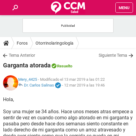
MENU
INICIO
FOROS
Foros
Otorrinolaringología
SALUD
Tema Anterior
Siguiente Tema
Garganta atorada
Resuelto
FAMILIA
Mery_4425
- Modificado el 13 mar 2019 a las 01:22
NUTRICIÓN
Dr. Carlos Salinas
-
12 mar 2019 a las 19:46
Hola,
BIENESTAR
Soy una mujer se 34 años. Hace unos meses atras empece a
SEXUALIDAD
sentir de vez en cuando como algo atorado en mi garganta y
pasaba pero desde hace dos semanas siento constante en
lado derecho de mi garganta como un arroz atravesado y
GLOSARIO
desde ayer siento como que la comida se queda en mi