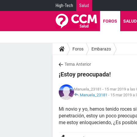
High-Tech
Salud
FOROS
SALUD
Foros
Embarazo
Tema Anterior
¡Estoy preocupada!
Manuela_23181
- 15 mar 2019 a las 
Manuela_23181
-
15 mar 2019 a 
Mi novio y yo, hemos tenido roces si
penetración, estoy un poco preocupa
me estoy enloqueciendo, ¿Es posib