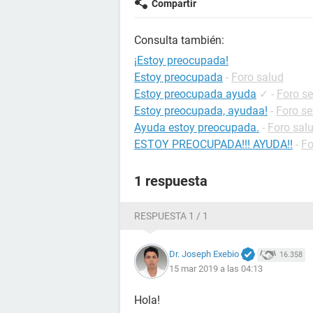
Compartir
Consulta también:
¡Estoy preocupada!
Estoy preocupada
-
Foro salud
Estoy preocupada ayuda
✓
-
Foro s
Estoy preocupada, ayudaa!
-
Foro se
Ayuda estoy preocupada.
-
Foro sal
ESTOY PREOCUPADA!!! AYUDA!!
-
Fo
1 respuesta
RESPUESTA 1 / 1
Dr. Joseph Exebio
16.358
15 mar 2019 a las 04:13
Hola!