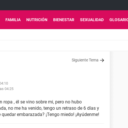
FAMILIA
NUTRICIÓN
BIENESTAR
SEXUALIDAD
GLOSARI
Siguiente Tema
04:10
las 04:25
n ropa , él se vino sobre mi, pero no hubo
da, no me ha venido, tengo un retraso de 6 días y
le quedar embarazada? ¡Tengo miedo! ¡Ayúdenme!