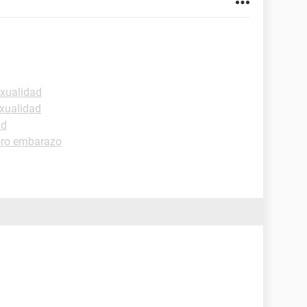
exualidad
xualidad
ud
ro embarazo