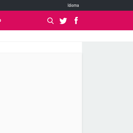
Idioma
O