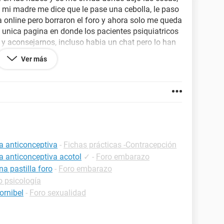
o mi madre me dice que le pase una cebolla, le paso
a online pero borraron el foro y ahora solo me queda
a unica pagina en donde los pacientes psiquiatricos
y aconsejarnos, incluso habia un chat pero lo han
ien pueda ayudarme....alguien que pase por lo
Ver más
s que tengo ataques de panico antes de dormir y
ara que se me pase, me siento deprimida y como
ire a cita con mi psiquiatra, espero que alguien me
la anticonceptiva
-
Fichas prácticas -Contracepción
a anticonceptiva acotol
✓
-
Foro embarazo
a pastilla foro
-
Foro embarazo
o psicología
ornibel
-
Foro sexualidad