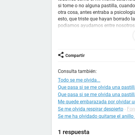
si tome o no alguna pastilla, cuand
otra cosa, antes entraba a psicologi
esto, que triste que hayan borrado l
podiamos ayudarnos entre nosotros 
borrado todo, bueno espero que algu
mismo.....otra cosa que me sucede e
tengo que tomar benzodiazepinas p
mucho, me siento sola; en unos dias 
Compartir
pueda ayudar....
Consulta también:
Seria de gran ayuda
Todo se me olvida...
Que pasa si se me olvida una pastil
Que pasa si se me olvida una pastill
Me quede embarazada por olvidar un
Se me olvida respirar despierto
-
For
Se me ha olvidado quitarse el anillo 
1 respuesta