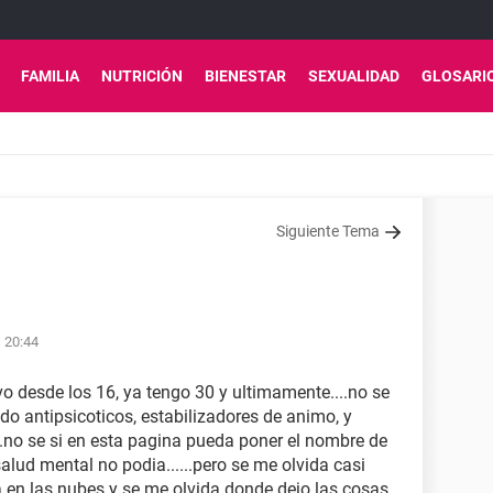
FAMILIA
NUTRICIÓN
BIENESTAR
SEXUALIDAD
GLOSARI
Siguiente Tema
s 20:44
vo desde los 16, ya tengo 30 y ultimamente....no se
odo antipsicoticos, estabilizadores de animo, y
...no se si en esta pagina pueda poner el nombre de
salud mental no podia......pero se me olvida casi
a en las nubes y se me olvida donde dejo las cosas,