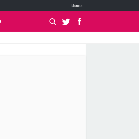
Idioma
O