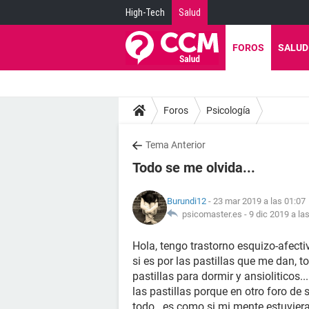
High-Tech
Salud
FOROS
SALUD
Foros
Psicología
Tema Anterior
Todo se me olvida...
Burundi12
- 23 mar 2019 a las 01:07
psicomaster.es -
9 dic 2019 a la
Hola, tengo trastorno esquizo-afecti
si es por las pastillas que me dan, t
pastillas para dormir y ansioliticos.
las pastillas porque en otro foro de 
todo...es como si mi mente estuvier