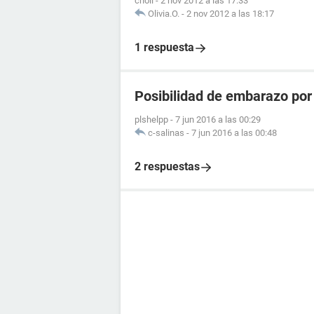
choli
-
2 nov 2012 a las 17:33
Olivia.O.
-
2 nov 2012 a las 18:17
1 respuesta
Posibilidad de embarazo por o
plshelpp
-
7 jun 2016 a las 00:29
c-salinas
-
7 jun 2016 a las 00:48
2 respuestas