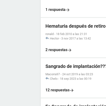
1 respuesta
Hematuria después de retiro
ronald
-
18 feb 2010 a las 21:31
Hector
-
3 nov 2017 a las 13:42
2 respuestas
Sangrado de implantación??
Macorra97
-
24 oct 2019 a las 03:23
Chelo
-
18 sep 2023 a las 00:19
12 respuestas