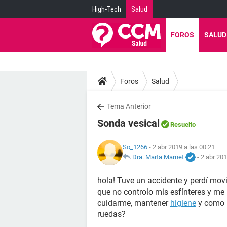
High-Tech
Salud
FOROS
SALUD
Foros
Salud
Tema Anterior
Sonda vesical
Resuelto
So_1266
- 2 abr 2019 a las 00:21
Dra. Marta Marnet
-
2 abr 201
hola! Tuve un accidente y perdí mov
que no controlo mis esfínteres y m
cuidarme, mantener
higiene
y como p
ruedas?