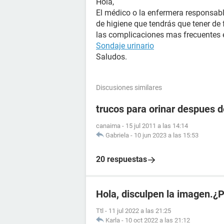
Hola,
El médico o la enfermera responsab
de higiene que tendrás que tener de 
las complicaciones mas frecuentes e
Sondaje urinario
Saludos.
Discusiones similares
trucos para orinar despues d
canaima
-
15 jul 2011 a las 14:14
Gabriela
-
10 jun 2023 a las 15:53
20 respuestas
Hola, disculpen la imagen.¿
Ttl
-
11 jul 2022 a las 21:25
Karla
-
10 oct 2022 a las 21:12