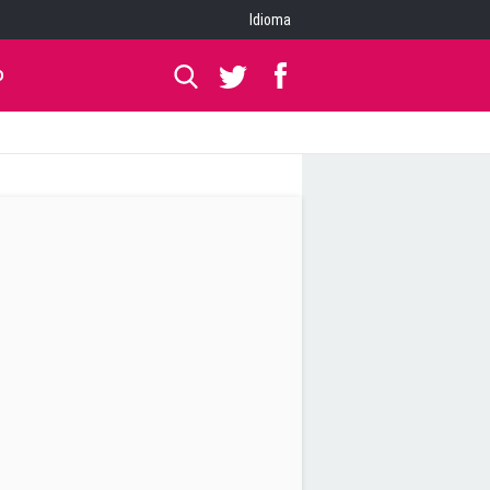
Idioma
O