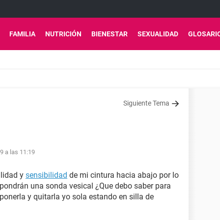
FAMILIA
NUTRICIÓN
BIENESTAR
SEXUALIDAD
GLOSARI
Siguiente Tema
9 a las 11:19
ilidad y
sensibilidad
de mi cintura hacia abajo por lo
e pondrán una sonda vesical ¿Que debo saber para
onerla y quitarla yo sola estando en silla de