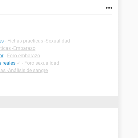
es
-
Fichas prácticas -Sexualidad
cticas -Embarazo
or
-
Foro embarazo
 reales
✓
-
Foro sexualidad
cas -Análisis de sangre