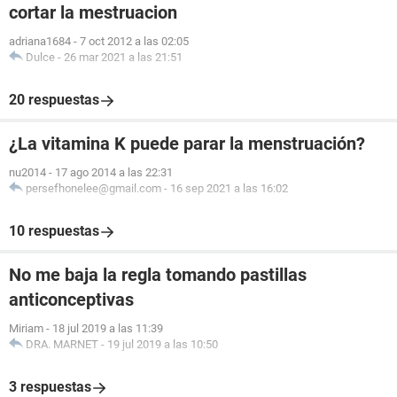
cortar la mestruacion
adriana1684
-
7 oct 2012 a las 02:05
Dulce
-
26 mar 2021 a las 21:51
20 respuestas
¿La vitamina K puede parar la menstruación?
nu2014
-
17 ago 2014 a las 22:31
persefhonelee@gmail.com
-
16 sep 2021 a las 16:02
10 respuestas
No me baja la regla tomando pastillas
anticonceptivas
Miriam
-
18 jul 2019 a las 11:39
DRA. MARNET
-
19 jul 2019 a las 10:50
3 respuestas