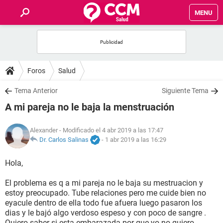
MENU
INICIO
FOROS
Foros
Salud
SALUD
Tema Anterior
Siguiente Tema
A mi pareja no le baja la menstruación
FAMILIA
Alexander
- Modificado el 4 abr 2019 a las 17:47
NUTRICIÓN
Dr. Carlos Salinas
-
1 abr 2019 a las 16:29
Hola,
BIENESTAR
El problema es q a mi pareja no le baja su mestruacion y
SEXUALIDAD
estoy preocupado. Tube relaciones pero me cuide bien no
eyacule dentro de ella todo fue afuera luego pasaron los
dias y le bajó algo verdoso espeso y con poco de sangre .
GLOSARIO
Quiero saber si esta embarazada por que yo no quiero