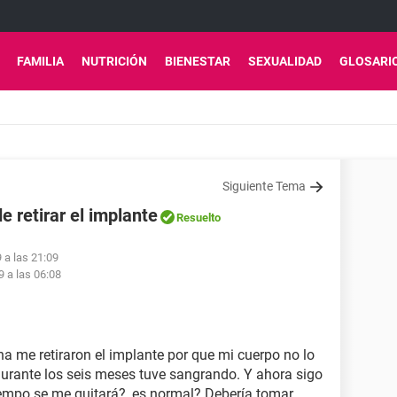
FAMILIA
NUTRICIÓN
BIENESTAR
SEXUALIDAD
GLOSARI
Siguiente Tema
retirar el implante
Resuelto
 a las 21:09
9 a las 06:08
 me retiraron el implante por que mi cuerpo no lo
durante los seis meses tuve sangrando. Y ahora sigo
mpo se me quitará? ,es normal? Debería tomar