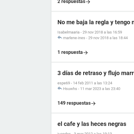
2 respuestas
No me baja la regla y tengo
Isabelmaaria
-
29 nov 2018 a las 16:59
marlene-ines
-
29 nov 2018 a las 18:44
1 respuesta
3 días de retraso y flujo marr
espe69
-
14 feb 2011 a las 13:24
Hsuwhs
-
11 mar 2023 a las 23:40
149 respuestas
el cafe y las heces negras
juandos
-
3 mar 2012 a las 19:13