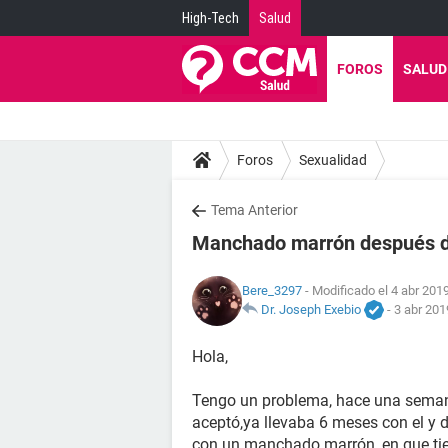
High-Tech
Salud
FOROS
SALUD
Foros
Sexualidad
Tema Anterior
Manchado marrón después de 
Bere_3297
- Modificado el 4 abr 2019
Dr. Joseph Exebio
-
3 abr 201
Hola,
Tengo un problema, hace una semana
aceptó,ya llevaba 6 meses con el y 
con un manchado marrón, en que tie