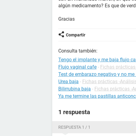
algún medicamento? Es que de verda
Gracias
Compartir
Consulta también:
Tengo el implante y me baja flujo ca
Flujo vaginal cafe
-
Fichas prácticas
Test de embarazo negativo y no me b
Urea baja
-
Fichas prácticas -Análisi
Bilirrubina baja
-
Fichas prácticas -A
Ya me termine las pastillas anticon
1 respuesta
RESPUESTA 1 / 1