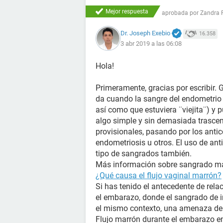
Mejor respuesta
aprobada por
Zandra 
Dr. Joseph Exebio
16.358
3 abr 2019 a las 06:08
Hola!
Primeramente, gracias por escribir. 
da cuando la sangre del endometrio 
así como que estuviera ¨viejita¨) y 
algo simple y sin demasiada trasc
provisionales, pasando por los anti
endometriosis u otros. El uso de ant
tipo de sangrados también.
Más información sobre sangrado mar
¿Qué causa el flujo vaginal marrón?
Si has tenido el antecedente de rela
el embarazo, donde el sangrado de i
el mismo contexto, una amenaza de
Flujo marrón durante el embarazo en