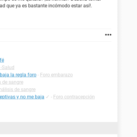
d que ya es bastante incómodo estar así!.
fé
 -Salud
aja la regla foro
-
Foro embarazo
s de sangre
nálisis de sangre
ceptivas y no me baja
✓
-
Foro contracepción