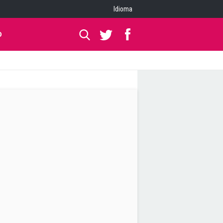
Idioma
O