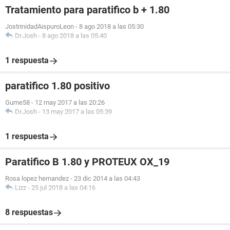
Tratamiento para paratifico b + 1.80
JostrinidadAispuroLeon
-
8 ago 2018 a las 05:30
Dr.Josh
-
8 ago 2018 a las 05:40
1 respuesta
paratifico 1.80 positivo
Gume58
-
12 may 2017 a las 20:26
Dr.Josh
-
13 may 2017 a las 05:39
1 respuesta
Paratifico B 1.80 y PROTEUX OX_19
Rosa lopez hernandez
-
23 dic 2014 a las 04:43
Lizz
-
25 jul 2018 a las 04:16
8 respuestas