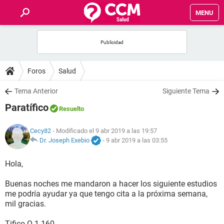
MENU
INICIO
FOROS
Foros
Salud
SALUD
Tema Anterior
Siguiente Tema
Paratífico
Resuelto
FAMILIA
Cecy82
- Modificado el 9 abr 2019 a las 19:57
NUTRICIÓN
Dr. Joseph Exebio
-
9 abr 2019 a las 03:55
Hola,
BIENESTAR
Buenas noches me mandaron a hacer los siguiente estudios
SEXUALIDAD
me podría ayudar ya que tengo cita a la próxima semana,
mil gracias.
GLOSARIO
Tifico O 1.160