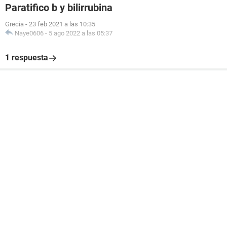
Paratifico b y bilirrubina
Grecia
-
23 feb 2021 a las 10:35
Naye0606
-
5 ago 2022 a las 05:37
1 respuesta