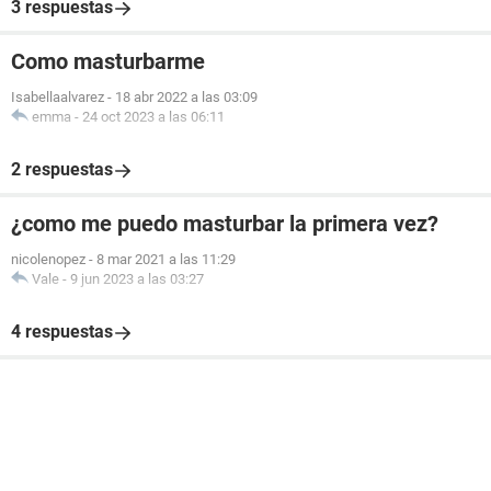
3 respuestas
Como masturbarme
Isabellaalvarez
-
18 abr 2022 a las 03:09
emma
-
24 oct 2023 a las 06:11
2 respuestas
¿como me puedo masturbar la primera vez?
nicolenopez
-
8 mar 2021 a las 11:29
Vale
-
9 jun 2023 a las 03:27
4 respuestas