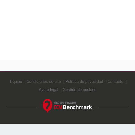
Equipo
Condiciones de uso
Política de privacidad
Contacto
Aviso legal
Gestión de cookies