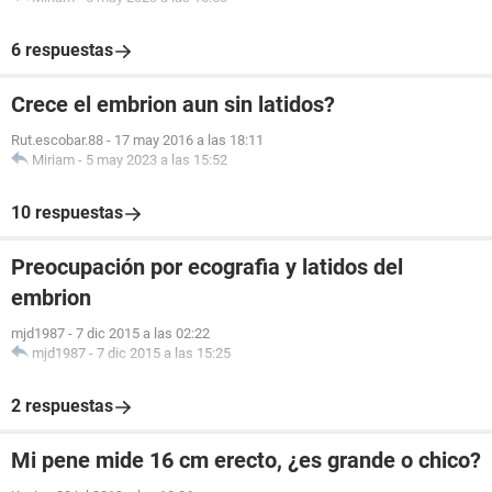
6 respuestas
Crece el embrion aun sin latidos?
Rut.escobar.88
-
17 may 2016 a las 18:11
Miriam
-
5 may 2023 a las 15:52
10 respuestas
Preocupación por ecografia y latidos del
embrion
mjd1987
-
7 dic 2015 a las 02:22
mjd1987
-
7 dic 2015 a las 15:25
2 respuestas
Mi pene mide 16 cm erecto, ¿es grande o chico?