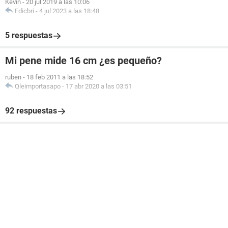
Kevin
-
20 jul 2019 a las 10:06
Edicbri
-
4 jul 2023 a las 18:48
5 respuestas
Mi pene mide 16 cm ¿es pequeño?
ruben
-
18 feb 2011 a las 18:52
Qleimportasapo
-
17 abr 2020 a las 03:51
92 respuestas