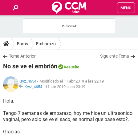
MENU
INICIO
FOROS
Foros
Embarazo
SALUD
Tema Anterior
Siguiente Tema
No se ve el embrión
Resuelto
FAMILIA
Kryz_4654
- Modificado el 11 abr 2019 a las 22:19
NUTRICIÓN
Kryz_4654
-
11 abr 2019 a las 23:19
Hola,
BIENESTAR
Tengo 7 semanas de embarazo, hoy me hice un ultrasonido
SEXUALIDAD
vaginal, pero solo se ve el saco, es normal que pase esto?.
Gracias
GLOSARIO