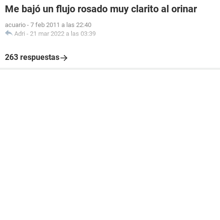
Me bajó un flujo rosado muy clarito al orinar
acuario
-
7 feb 2011 a las 22:40
Adri
-
21 mar 2022 a las 03:39
263 respuestas