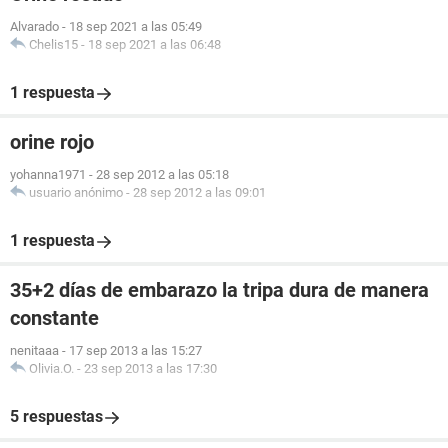
Alvarado
-
18 sep 2021 a las 05:49
Chelis15
-
18 sep 2021 a las 06:48
1 respuesta
orine rojo
yohanna1971
-
28 sep 2012 a las 05:18
usuario anónimo
-
28 sep 2012 a las 09:01
1 respuesta
35+2 días de embarazo la tripa dura de manera
constante
nenitaaa
-
17 sep 2013 a las 15:27
Olivia.O.
-
23 sep 2013 a las 17:30
5 respuestas