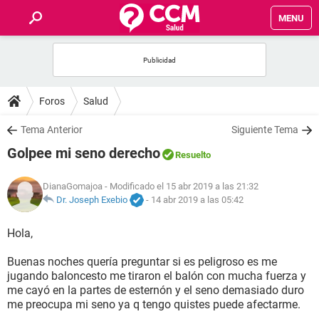
MENU
INICIO
FOROS
Foros
Salud
SALUD
Tema Anterior
Siguiente Tema
Golpee mi seno derecho
Resuelto
FAMILIA
DianaGomajoa
- Modificado el 15 abr 2019 a las 21:32
NUTRICIÓN
Dr. Joseph Exebio
-
14 abr 2019 a las 05:42
Hola,
BIENESTAR
Buenas noches quería preguntar si es peligroso es me
SEXUALIDAD
jugando baloncesto me tiraron el balón con mucha fuerza y
me cayó en la partes de esternón y el seno demasiado duro
me preocupa mi seno ya q tengo quistes puede afectarme.
GLOSARIO