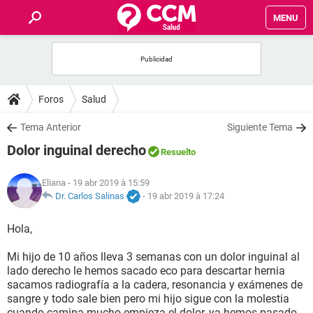
MENU
INICIO
FORUMS
Foros
Salud
SALUD
Tema Anterior
Siguiente Tema
Dolor inguinal derecho
Resuelto
FAMILIA
Eliana
- 19 abr 2019 à 15:59
NUTRICIÓN
Dr. Carlos Salinas
-
19 abr 2019 à 17:24
Hola,
BIENESTAR
Mi hijo de 10 años lleva 3 semanas con un dolor inguinal al
SEXUALIDAD
lado derecho le hemos sacado eco para descartar hernia
sacamos radiografía a la cadera, resonancia y exámenes de
sangre y todo sale bien pero mi hijo sigue con la molestia
GLOSARIO
cuando camina mucho empieza el dolor, ya hemos pasado