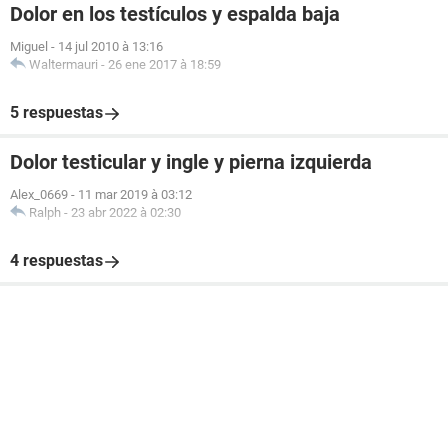
Dolor en los testículos y espalda baja
Miguel
-
14 jul 2010 à 13:16
Waltermauri
-
26 ene 2017 à 18:59
5 respuestas
Dolor testicular y ingle y pierna izquierda
Alex_0669
-
11 mar 2019 à 03:12
Ralph
-
23 abr 2022 à 02:30
4 respuestas