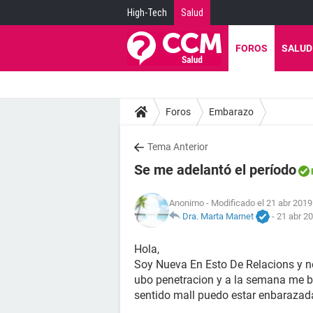
High-Tech
Salud
FOROS
SALUD
Foros
Embarazo
Tema Anterior
Se me adelantó el período
Anonimo
- Modificado el 21 abr 2019
Dra. Marta Marnet
-
21 abr 20
Hola,
Soy Nueva En Esto De Relacions y 
ubo penetracion y a la semana me b
sentido mall puedo estar enbarazad