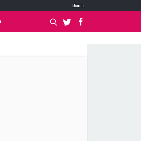
Idioma
O