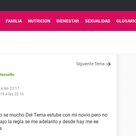
FAMILIA
NUTRICIÓN
BIENESTAR
SEXUALIDAD
GLOSARI
Siguiente Tema
Resuelto
 a las 22:17
19 a las 22:16
no se mucho Del Tema estube con mi novio pero no
ajo la regla se me adelanto y desde hay me ee
a