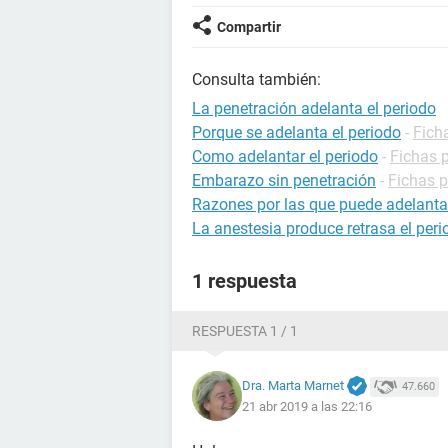
Compartir
Consulta también:
La penetración adelanta el periodo
Porque se adelanta el periodo
-
Fich
Como adelantar el periodo
-
Fichas p
Embarazo sin penetración
-
Fichas 
Razones por las que puede adelanta
La anestesia produce retrasa el per
1 respuesta
RESPUESTA 1 / 1
Dra. Marta Marnet
47.660
21 abr 2019 a las 22:16