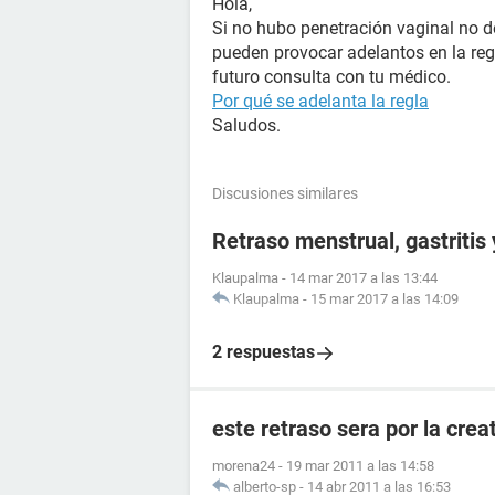
Hola,
Si no hubo penetración vaginal no 
pueden provocar adelantos en la regl
futuro consulta con tu médico.
Por qué se adelanta la regla
Saludos.
Discusiones similares
Retraso menstrual, gastritis
Klaupalma
-
14 mar 2017 a las 13:44
Klaupalma
-
15 mar 2017 a las 14:09
2 respuestas
este retraso sera por la crea
morena24
-
19 mar 2011 a las 14:58
alberto-sp
-
14 abr 2011 a las 16:53