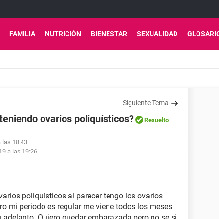
FAMILIA
NUTRICIÓN
BIENESTAR
SEXUALIDAD
GLOSARI
Siguiente Tema
niendo ovarios poliquísticos?
Resuelto
 las 18:43
19 a las 19:26
rios poliquísticos al parecer tengo los ovarios
 mi periodo es regular me viene todos los meses
u adelanto. Quiero quedar embarazada pero no se si