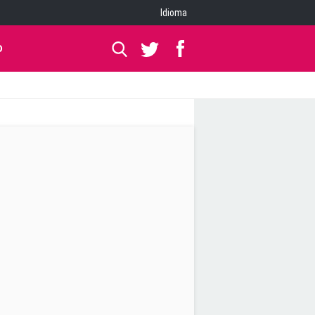
Idioma
O