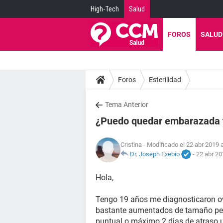
High-Tech
Salud
FOROS
SALUD
Foros
Esterilidad
Tema Anterior
¿Puedo quedar embarazada te
Cristina
- Modificado el 22 abr 2019 a
Dr. Joseph Exebio
-
22 abr 20
Hola,
Tengo 19 años me diagnosticaron ova
bastante aumentados de tamaño pero
puntual o máximo 2 dias de atraso 