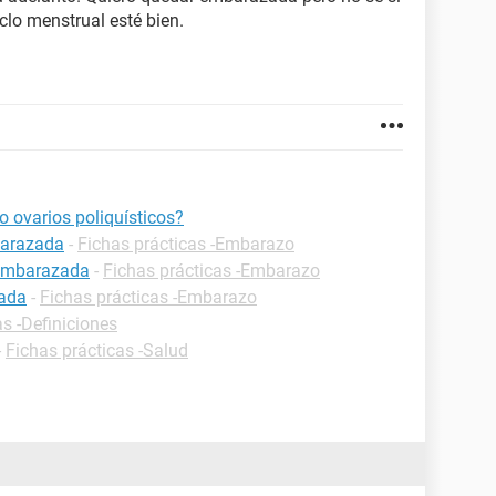
clo menstrual esté bien.
 ovarios poliquísticos?
barazada
-
Fichas prácticas -Embarazo
 embarazada
-
Fichas prácticas -Embarazo
zada
-
Fichas prácticas -Embarazo
as -Definiciones
-
Fichas prácticas -Salud