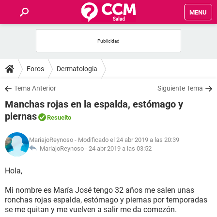
MENU
INICIO
FOROS
Foros
Dermatologia
SALUD
Tema Anterior
Siguiente Tema
Manchas rojas en la espalda, estómago y
FAMILIA
piernas
Resuelto
NUTRICIÓN
MariajoReynoso
- Modificado el 24 abr 2019 a las 20:39
MariajoReynoso -
24 abr 2019 a las 03:52
BIENESTAR
Hola,
SEXUALIDAD
Mi nombre es María José tengo 32 años me salen unas
ronchas rojas espalda, estómago y piernas por temporadas
se me quitan y me vuelven a salir me da comezón.
GLOSARIO