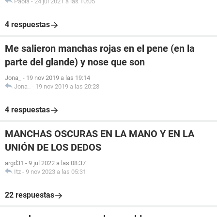
Paola
-
24 jul 2021 a las 10:05
4 respuestas
Me salieron manchas rojas en el pene (en la
parte del glande) y nose que son
Jona_
-
19 nov 2019 a las 19:14
Jona_
-
19 nov 2019 a las 20:28
4 respuestas
MANCHAS OSCURAS EN LA MANO Y EN LA
UNIÓN DE LOS DEDOS
argd31
-
9 jul 2022 a las 08:37
Itz
-
9 nov 2023 a las 05:31
22 respuestas