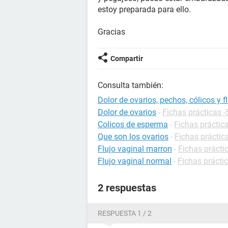
estoy preparada para ello.
Gracias
Compartir
Consulta también:
Dolor de ovarios, pechos, cólicos y f
Dolor de ovarios
-
Fichas prácticas 
Colicos de esperma
-
Fichas práctica
Que son los ovarios
-
Fichas práctic
Flujo vaginal marron
-
Fichas prácti
Flujo vaginal normal
-
Fichas prácti
2 respuestas
RESPUESTA 1 / 2