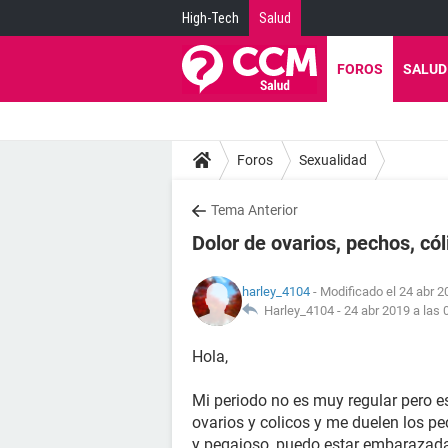
High-Tech
Salud
FOROS
SALUD
Foros
Sexualidad
Tema Anterior
Dolor de ovarios, pechos, cóli
harley_4104
- Modificado el 24 abr 2
Harley_4104 -
24 abr 2019 a las 
Hola,
Mi periodo no es muy regular pero e
ovarios y colicos y me duelen los pe
y pegajoso, puedo estar embarazada