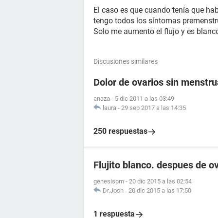
El caso es que cuando tenía que ha
tengo todos los síntomas premenstr
Solo me aumento el flujo y es blanc
Discusiones similares
Dolor de ovarios sin menstr
anaza
-
5 dic 2011 a las 03:49
laura
-
29 sep 2017 a las 14:35
250 respuestas
Flujito blanco. despues de ov
genesispm
-
20 dic 2015 a las 02:54
Dr.Josh
-
20 dic 2015 a las 17:50
1 respuesta