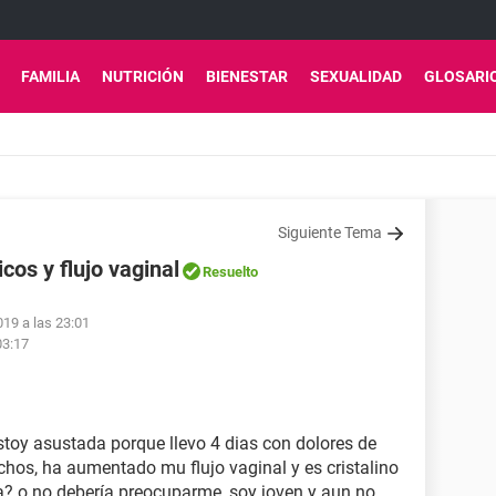
FAMILIA
NUTRICIÓN
BIENESTAR
SEXUALIDAD
GLOSARI
Siguiente Tema
cos y flujo vaginal
Resuelto
019 a las 23:01
03:17
stoy asustada porque llevo 4 dias con dolores de
chos, ha aumentado mu flujo vaginal y es cristalino
? o no debería preocuparme, soy joven y aun no