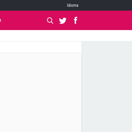
Idioma
O