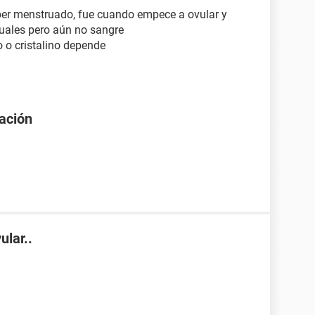
ber menstruado, fue cuando empece a ovular y
uales pero aún no sangre
o o cristalino depende
uación
ular..