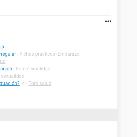
día
rregular
-
Fichas prácticas -Embarazo
lud
uación
-
Foro sexualidad
 sexualidad
truación?
✓
-
Foro salud