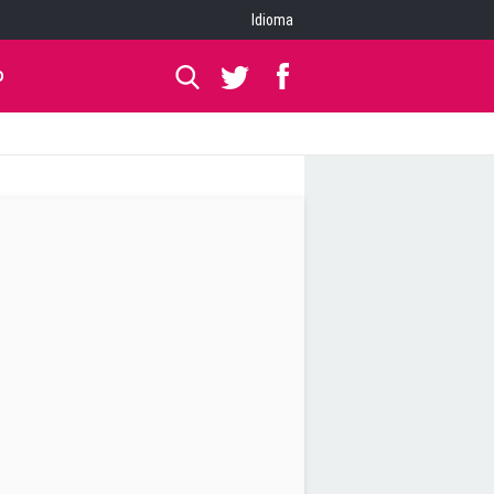
Idioma
O