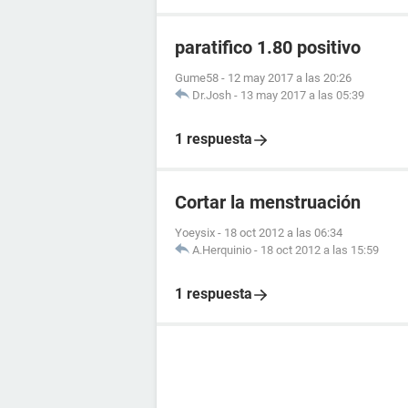
paratifico 1.80 positivo
Gume58
-
12 may 2017 a las 20:26
Dr.Josh
-
13 may 2017 a las 05:39
1 respuesta
Cortar la menstruación
Yoeysix
-
18 oct 2012 a las 06:34
A.Herquinio
-
18 oct 2012 a las 15:59
1 respuesta