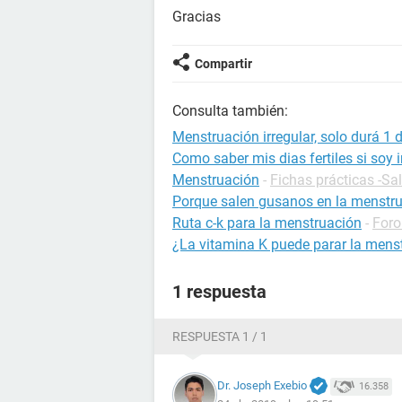
Gracias
Compartir
Consulta también:
Menstruación irregular, solo durá 1 
Como saber mis dias fertiles si soy i
Menstruación
-
Fichas prácticas -Sa
Porque salen gusanos en la menstr
Ruta c-k para la menstruación
-
Foro
¿La vitamina K puede parar la mens
1 respuesta
RESPUESTA 1 / 1
Dr. Joseph Exebio
16.358