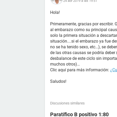
24 abr 2019 a las 19:51
Hola!
Primeramente, gracias por escribir. 
al embarazo como su principal cau
solo la primera situación a descartar
situación....si el embarazo ya fue de
no se ha tenido sexo, etc…), se deb
de las otras causas se podría deber 
desbalance de este ciclo sin import
muchos otros)…
Clic aquí para más información:
¿Cu
Saludos!
Discusiones similares
Paratífico B positivo 1:80