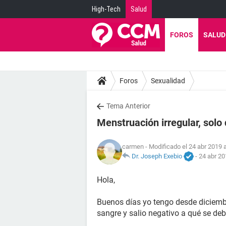
High-Tech
Salud
FOROS
SALUD
Foros
Sexualidad
Tema Anterior
Menstruación irregular, solo 
carmen
- Modificado el 24 abr 2019 a
Dr. Joseph Exebio
-
24 abr 20
Hola,
Buenos días yo tengo desde diciemb
sangre y salio negativo a qué se deb