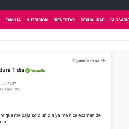
FAMILIA
NUTRICIÓN
BIENESTAR
SEXUALIDAD
GLOSARI
Siguiente Tema
durá 1 día
Resuelto
 las 21:57
19 a las 19:51
re que me baja solo un dia ya me hice examen de
erá.