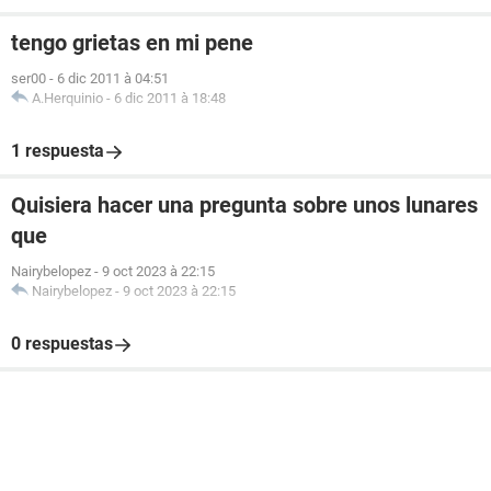
tengo grietas en mi pene
ser00
-
6 dic 2011 à 04:51
A.Herquinio
-
6 dic 2011 à 18:48
1 respuesta
Quisiera hacer una pregunta sobre unos lunares
que
Nairybelopez
-
9 oct 2023 à 22:15
Nairybelopez
-
9 oct 2023 à 22:15
0 respuestas