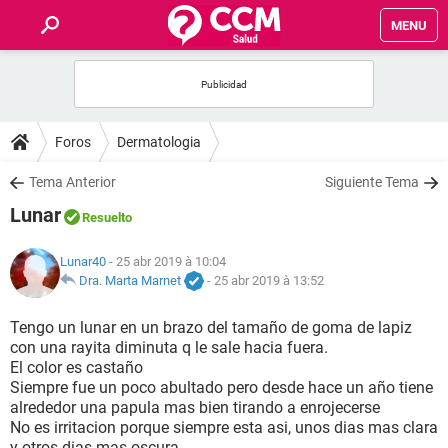
MENU
INICIO
FORUMS
Foros
Dermatologia
SALUD
Tema Anterior
Siguiente Tema
Lunar
Resuelto
FAMILIA
Lunar40
- 25 abr 2019 à 10:04
NUTRICIÓN
Dra. Marta Marnet
-
25 abr 2019 à 13:52
Tengo un lunar en un brazo del tamaño de goma de lapiz
BIENESTAR
con una rayita diminuta q le sale hacia fuera.
El color es castaño
SEXUALIDAD
Siempre fue un poco abultado pero desde hace un año tiene
alrededor una papula mas bien tirando a enrojecerse
No es irritacion porque siempre esta asi, unos dias mas clara
GLOSARIO
y otros dias mas oscura