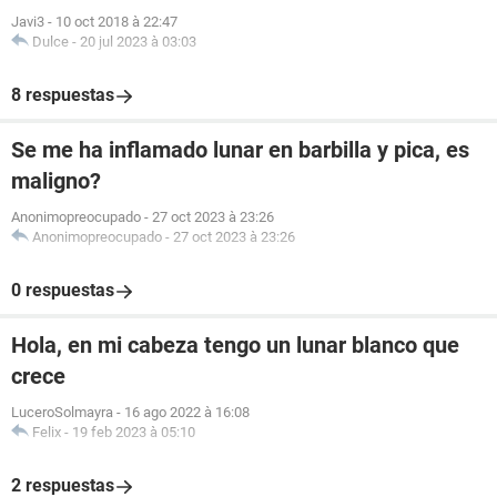
Javi3
-
10 oct 2018 à 22:47
Dulce
-
20 jul 2023 à 03:03
8 respuestas
Se me ha inflamado lunar en barbilla y pica, es
maligno?
Anonimopreocupado
-
27 oct 2023 à 23:26
Anonimopreocupado
-
27 oct 2023 à 23:26
0 respuestas
Hola, en mi cabeza tengo un lunar blanco que
crece
LuceroSolmayra
-
16 ago 2022 à 16:08
Felix
-
19 feb 2023 à 05:10
2 respuestas