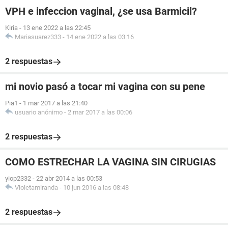
VPH e infeccion vaginal, ¿se usa Barmicil?
Kiria
-
13 ene 2022 a las 22:45
Mariasuarez333
-
14 ene 2022 a las 03:16
2 respuestas
mi novio pasó a tocar mi vagina con su pene
Pia1
-
1 mar 2017 a las 21:40
usuario anónimo
-
2 mar 2017 a las 00:06
2 respuestas
COMO ESTRECHAR LA VAGINA SIN CIRUGIAS
yiop2332
-
22 abr 2014 a las 00:53
Violetamiranda
-
10 jun 2016 a las 08:48
2 respuestas