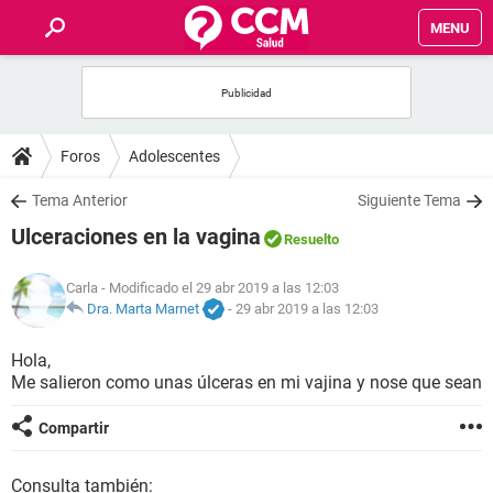
MENU
INICIO
FOROS
Foros
Adolescentes
SALUD
Tema Anterior
Siguiente Tema
Ulceraciones en la vagina
Resuelto
FAMILIA
Carla
- Modificado el 29 abr 2019 a las 12:03
NUTRICIÓN
Dra. Marta Marnet
-
29 abr 2019 a las 12:03
Hola,
BIENESTAR
Me salieron como unas úlceras en mi vajina y nose que sean
SEXUALIDAD
Compartir
GLOSARIO
Consulta también: