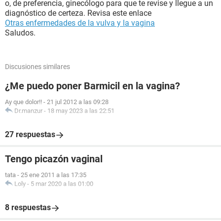
o, de preferencia, ginecólogo para que te revise y llegue a un
diagnóstico de certeza. Revisa este enlace
Otras enfermedades de la vulva y la vagina
Saludos.
Discusiones similares
¿Me puedo poner Barmicil en la vagina?
Ay que dolor!!
-
21 jul 2012 a las 09:28
Dr.manzur
-
18 may 2023 a las 22:51
27 respuestas
Tengo picazón vaginal
tata
-
25 ene 2011 a las 17:35
Loly
-
5 mar 2020 a las 01:00
8 respuestas