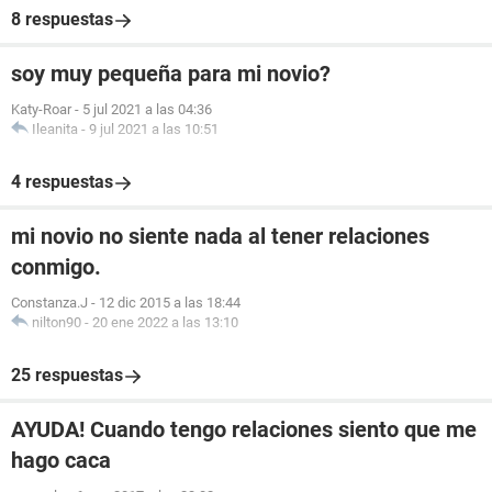
8 respuestas
soy muy pequeña para mi novio?
Katy-Roar
-
5 jul 2021 a las 04:36
Ileanita
-
9 jul 2021 a las 10:51
4 respuestas
mi novio no siente nada al tener relaciones
conmigo.
Constanza.J
-
12 dic 2015 a las 18:44
nilton90
-
20 ene 2022 a las 13:10
25 respuestas
AYUDA! Cuando tengo relaciones siento que me
hago caca