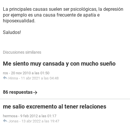
La principales causas suelen ser psicológicas, la depresión
por ejemplo es una causa frecuente de apatía e
hiposexualidad.
Saludos!
Discusiones similares
Me siento muy cansada y con mucho sueño
ros
-
20 nov 2010 a las 01:50
Hinna
-
11 abr 2021 a las 04:48
86 respuestas
me salio excremento al tener relaciones
hermosa
-
9 feb 2012 a las 01:17
Jonas
-
13 abr 2022 a las 19:47