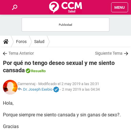
MENU
INICIO
FOROS
Foros
Salud
SALUD
Tema Anterior
Siguiente Tema
Por qué no tengo deseo sexual y me siento
FAMILIA
cansada
Resuelto
NUTRICIÓN
Carmennaj
- Modificado el 2 may 2019 a las 20:31
Dr. Joseph Exebio
-
2 may 2019 a las 04:34
BIENESTAR
Hola,
SEXUALIDAD
Porque siempre me siento cansada y sin ganas de sexo?.
Gracias
GLOSARIO