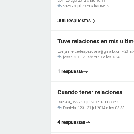
abi
-
25 ago 2012 a las 10:11
Vero
-
4 jul 2023 a las 04:13
308 respuestas
Tuve relaciones en mis ultim
Evelynmercedespezovela@gmail.com
-
21 ab
jessi2731
-
21 abr 2021 a las 18:48
1 respuesta
Cuando tener relaciones
Daniela_123
-
31 jul 2014 a las 00:44
Daniela_123
-
31 jul 2014 a las 03:38
4 respuestas