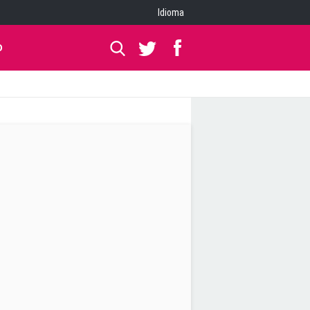
Idioma
O