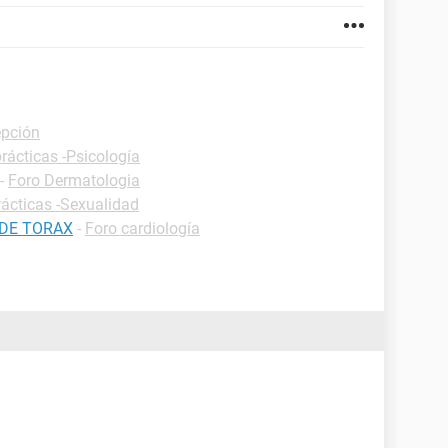
epción
rácticas -Psicología
-
Foro Dermatologia
rácticas -Sexualidad
 DE TORAX
-
Foro cardiología