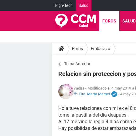
High-Tech
Salud
FOROS
SALUD
Foros
Embarazo
Tema Anterior
Relacion sin proteccion y po
Yadira
- Modificado el 4 may 2019 a 
Dra. Marta Marnet
-
4 may 20
Hola tuve relacionea con mi ex el 8 d
tome la pastilla del dia deapues .
Al 17 me vino la regla 4 dias comp
Hay posibiidas de estar embarazad