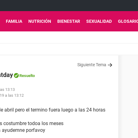
FAMILIA
NUTRICIÓN
BIENESTAR
SEXUALIDAD
GLOSARI
Siguiente Tema
stday
Resuelto
las 13:13
19 a las 13:12
e abril pero el termino fuera luego a las 24 horas
 es costumbre todoa los meses
a ayudemne porfavoy