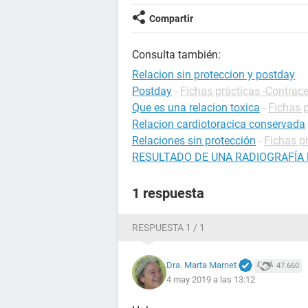
Compartir
Consulta también:
Relacion sin proteccion y postday
Postday
-
Fichas prácticas -Contrac
Que es una relacion toxica
-
Fichas p
Relacion cardiotoracica conservada
Relaciones sin protección
-
Fichas p
RESULTADO DE UNA RADIOGRAFÍA
1 respuesta
RESPUESTA 1 / 1
Dra. Marta Marnet
47.660
4 may 2019 a las 13:12