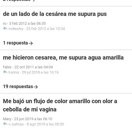
de un lado de la cesárea me supura pus
ro
-
3 feb 2012 a las 06:35
mdiestra
-
23 feb 2012 a las 10:34
1 respuesta
me hicieron cesarea, me supura agua amarilla
fabis
-
22 oct 2011 a las 04:04
karina
-
29 jul 2018 a las 16:16
19 respuestas
Me bajó un flujo de color amarillo con olor a
cebolla de mi vagina
Mary
-
23 jun 2019 a las 06:10
c-salinas
-
8 ago 2019 a las 05:30