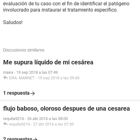
evaluación de tu caso con el fin de identificar el patógeno
involucrado para instaurar el tratamiento específico.
Saludos!
Discusiones similares
Me supura líquido de mi cesárea
maira
-
19 sep 2018 a las 07:49
DRA. MARNET
-
19 sep 2018 a las 09:40
1 respuesta
flujo baboso, oloroso despues de una cesarea
requita9216
-
26 abr 2016 a las 08:00
requita9216
-
27 abr 2016 a las 07:30
2 respuestas