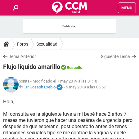
MENU
INICIO
FOROS
Foros
Sexualidad
SALUD
Tema Anterior
Siguiente Tema
Flujo líquido amarillo
Resuelto
FAMILIA
bonita
- Modificado el 7 may 2019 a las 01:10
NUTRICIÓN
Dr. Joseph Exebio
-
5 may 2019 a las 06:57
Hola,
BIENESTAR
Mi consulta es la siguiente tuve a mi bebé hace 2 años 7
SEXUALIDAD
meses me tuvieron que hacer una cesárea de urgencia pero
después de que esperar el post operatorio antes de tenes
relaciones sexuales tipo se me contrae la vagina y duele
GLOSARIO
mucho la penetración a parte que hace unos meses me