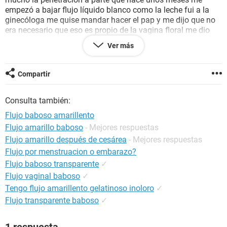
empezó a bajar flujo líquido blanco como la leche fui a la
ginecóloga me quise mandar hacer el pap y me dijo que no
era necesario que eso es propio de la vagina floral me dio
óvulos se me paso pero hace poco volvió a bajarme flujo
Ver más
líquido en exceso pero está vez amarillo con olor muy fuerte
fui otra vez a ginecología me dio óvulos y unos antibióticos
que esperara 15 días para volver a ir pero yo no veo mejoría
Compartir
con lo que dio.
Consulta también:
Gracias
Flujo baboso amarillento
Flujo amarillo baboso
- Mejores respuestas
Flujo amarillo después de cesárea
- Mejores respuestas
Flujo por menstruacion o embarazo?
Flujo baboso transparente
✓
Flujo vaginal baboso
✓
Tengo flujo amarillento gelatinoso inoloro
✓
Flujo transparente baboso
✓