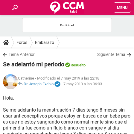
MENU
INICIO
FOROS
Foros
Embarazo
SALUD
Tema Anterior
Siguiente Tema
Se adelantó mi periodo
Resuelto
FAMILIA
Catherine
- Modificado el 7 may 2019 a las 22:18
NUTRICIÓN
Dr. Joseph Exebio
-
7 may 2019 a las 06:03
Hola,
BIENESTAR
Se me adelanto la menstruación 7 días tengo 8 meses sin
SEXUALIDAD
usar anticonceptivos porque estoy en busca de un bebé pero
es que no estoy sangrando como normal mente sino que el
primer día fue como un flujo blanco con sangre y al día
GLOSARIO
siguiente un manchado ya tengo 3 días pero no Se que sea.