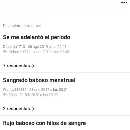
Discusiones similares
Se me adelantó el período
Deborah1713
-
26 ago 2019 a las 22:43
Deborah1713
-
4 oct 2019 a las 21:45
7 respuestas
Sangrado baboso menstrual
Wendy282130
-
28 ene 2017 a las 03:21
Criss
-
21 feb 2020 a las 23:03
2 respuestas
flujo baboso con hilos de sangre