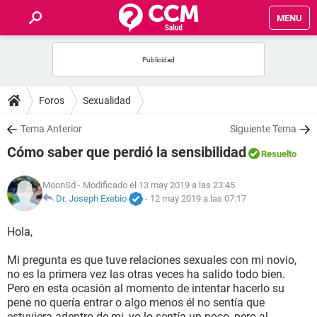
MENU
INICIO
FOROS
Foros
Sexualidad
SALUD
Tema Anterior
Siguiente Tema
Cómo saber que perdió la sensibilidad
Resuelto
FAMILIA
MoonSd
- Modificado el 13 may 2019 a las 23:45
NUTRICIÓN
Dr. Joseph Exebio
-
12 may 2019 a las 07:17
Hola,
BIENESTAR
Mi pregunta es que tuve relaciones sexuales con mi novio,
SEXUALIDAD
no es la primera vez las otras veces ha salido todo bien.
Pero en esta ocasión al momento de intentar hacerlo su
pene no quería entrar o algo menos él no sentía que
GLOSARIO
estuviera adentro de mi, yo lo sentía un poco, pero al