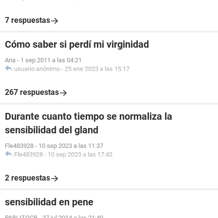
7 respuestas
Cómo saber si perdí mi virginidad
Ana
-
1 sep 2011 a las 04:21
usuario anónimo
-
25 ene 2023 a las 15:17
267 respuestas
Durante cuanto tiempo se normaliza la
sensibilidad del gland
Fle483928
-
10 sep 2023 a las 11:37
Fle483928
-
10 sep 2023 a las 17:42
2 respuestas
sensibilidad en pene
PABLITOCB
-
27 jul 2014 a las 21:40