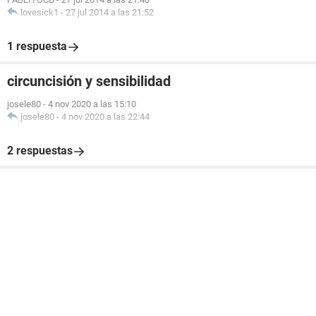
lovesick1
-
27 jul 2014 a las 21:52
1 respuesta
circuncisión y sensibilidad
josele80
-
4 nov 2020 a las 15:10
josele80
-
4 nov 2020 a las 22:44
2 respuestas