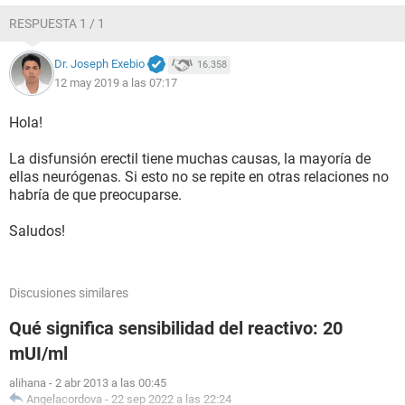
RESPUESTA 1 / 1
Dr. Joseph Exebio
16.358
12 may 2019 a las 07:17
Hola!
La disfunsión erectil tiene muchas causas, la mayoría de
ellas neurógenas. Si esto no se repite en otras relaciones no
habría de que preocuparse.
Saludos!
Discusiones similares
Qué significa sensibilidad del reactivo: 20
mUI/ml
alihana
-
2 abr 2013 a las 00:45
Angelacordova
-
22 sep 2022 a las 22:24