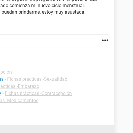
grado comienza mi nuevo ciclo menstrual.
e puedan brindarme, estoy muy asustada.
y
epción
es
-
Fichas prácticas -Sexualidad
rácticas -Embarazo
y
-
Fichas prácticas -Contracepción
cas -Medicamentos