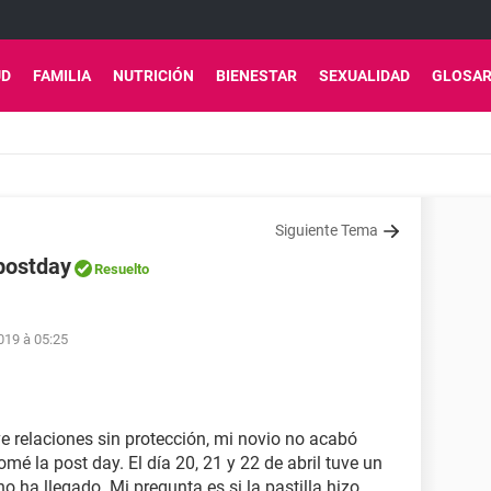
UD
FAMILIA
NUTRICIÓN
BIENESTAR
SEXUALIDAD
GLOSAR
Siguiente Tema
postday
Resuelto
019 à 05:25
ve relaciones sin protección, mi novio no acabó
é la post day. El día 20, 21 y 22 de abril tuve un
 ha llegado. Mi pregunta es si la pastilla hizo