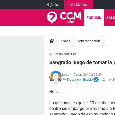
High-Tech
Santé-Médecine
FORUMS
SAL
Foros
Contracepción
Tema Anterior
Sangrado luego de tomar la 
LoLo
- 12 may 2019 à 02:40
Dr. Joseph Exebio
-
12 may 2
Hola,
Lo que pasa es que el 13 de abril tu
dentro sin embargo ese mismo día tom
sangrado. Luego de eso mi periodo no