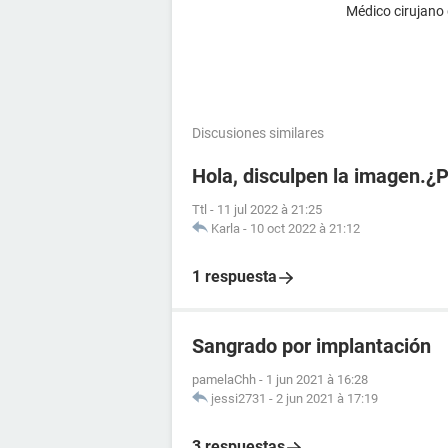
Médico cirujano
Discusiones similares
Hola, disculpen la imagen.¿
Ttl
-
11 jul 2022 à 21:25
Karla
-
10 oct 2022 à 21:12
1 respuesta
Sangrado por implantación
pamelaChh
-
1 jun 2021 à 16:28
jessi2731
-
2 jun 2021 à 17:19
3 respuestas