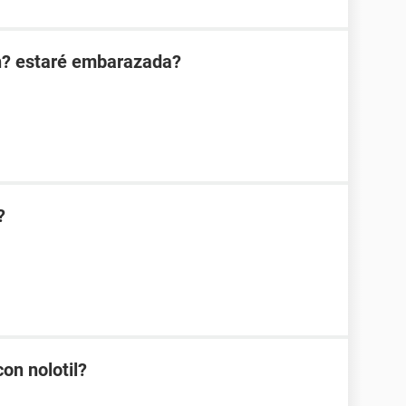
n? estaré embarazada?
?
on nolotil?