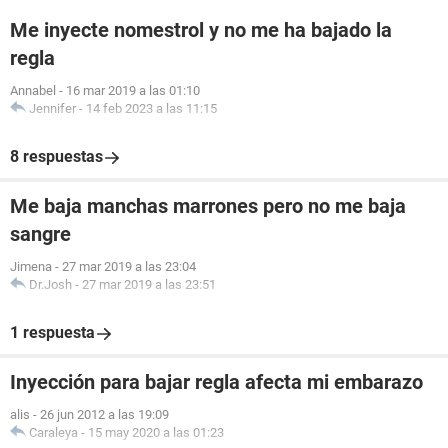
Me inyecte nomestrol y no me ha bajado la
regla
Annabel
-
16 mar 2019 a las 01:10
Jennifer
-
14 feb 2023 a las 11:15
8 respuestas
Me baja manchas marrones pero no me baja
sangre
Jimena
-
27 mar 2019 a las 23:04
Dr.Josh
-
27 mar 2019 a las 23:51
1 respuesta
Inyección para bajar regla afecta mi embarazo
alis
-
26 jun 2012 a las 19:09
Caraleya
-
15 may 2020 a las 01:23