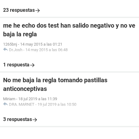
23 respuestas
me he echo dos test han salido negativo y no ve
baja la regla
1265bnj
-
14 may 2015 a las 01:21
Dr.Josh
-
14 may 2015 a las 06:48
1 respuesta
No me baja la regla tomando pastillas
anticonceptivas
Miriam
-
18 jul 2019 a las 11:39
DRA. MARNET
-
19 jul 2019 a las 10:50
3 respuestas