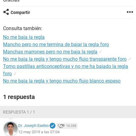
Compartir
Consulta también:
No me baja la regla
Mancho pero no me termina de bajar la regla foro
Manchas marrones pero no me baja la regla
✓
No me baja la regla y tengo mucho flujo transparente foro
✓
Tomo pastillas anticonceptivas y no me ha bajado la regla
foro
✓
No me baja la regla y tengo mucho flujo blanco espeso
1 respuesta
RESPUESTA 1 / 1
Dr. Joseph Exebio
16.358
12 may 2019 a las 07:04