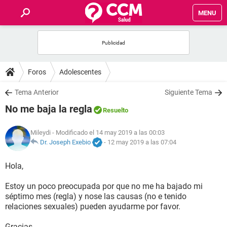
MENU
INICIO
FOROS
Foros
Adolescentes
SALUD
Tema Anterior
Siguiente Tema
No me baja la regla
Resuelto
FAMILIA
Mileydi
- Modificado el 14 may 2019 a las 00:03
NUTRICIÓN
Dr. Joseph Exebio
-
12 may 2019 a las 07:04
Hola,
BIENESTAR
Estoy un poco preocupada por que no me ha bajado mi
SEXUALIDAD
séptimo mes (regla) y nose las causas (no e tenido
relaciones sexuales) pueden ayudarme por favor.
GLOSARIO
Gracias