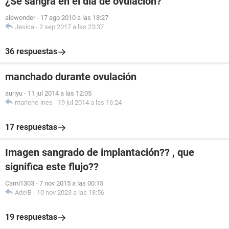
¿Se sangra en el día de ovulación?
alewonder
-
17 ago 2010 a las 18:27
Jesica
-
2 sep 2017 a las 23:37
36 respuestas
manchado durante ovulación
auriyu
-
11 jul 2014 a las 12:05
marlene-ines
-
19 jul 2014 a las 16:24
17 respuestas
Imagen sangrado de implantación?? , que
significa este flujo??
Cami1303
-
7 nov 2015 a las 00:15
AdelB
-
10 nov 2023 a las 18:56
19 respuestas