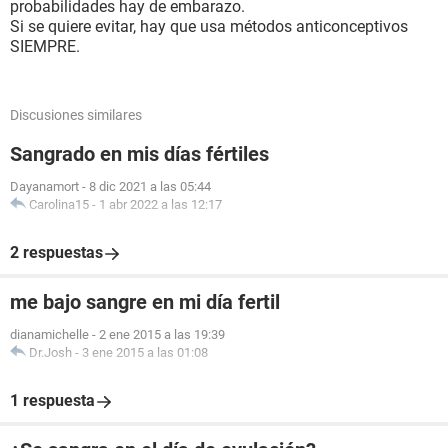
probabilidades hay de embarazo.
Si se quiere evitar, hay que usa métodos anticonceptivos
SIEMPRE.
Discusiones similares
Sangrado en mis días fértiles
Dayanamort
-
8 dic 2021 a las 05:44
Carolina15
-
1 abr 2022 a las 12:17
2 respuestas
me bajo sangre en mi día fertil
dianamichelle
-
2 ene 2015 a las 19:39
Dr.Josh
-
3 ene 2015 a las 01:08
1 respuesta