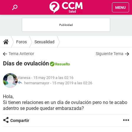
MENU
INICIO
FOROS
Foros
Sexualidad
SALUD
Tema Anterior
Siguiente Tema
Días de ovulación
Resuelto
FAMILIA
Vanesa
- 15 may 2019 a las 02:16
NUTRICIÓN
hermanamayor -
15 may 2019 a las 02:26
Hola,
BIENESTAR
Si tienen relaciones en un día de ovulación pero no te acabo
adentro se puede quedar embarazada?
SEXUALIDAD
Compartir
GLOSARIO