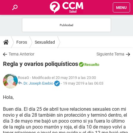
MENU
INICIO
FOROS
Foros
Sexualidad
SALUD
Tema Anterior
Siguiente Tema
Regla y ovarios poliquísticos
Resuelto
FAMILIA
RosaG
- Modificado el 20 may 2019 a las 23:00
NUTRICIÓN
Dr. Joseph Exebio
-
19 may 2019 a las 06:03
Hola,
BIENESTAR
Buen día. El día 25 de abril tuve relaciones sexuales con mi
SEXUALIDAD
novio y el día 28 también sin protección y terminó dentro, el
día 3 de mayo me bajó un poco como si ya fuera lo último
de la regla un poco marrón y roja, el día 10 de mayo volví a
GLOSARIO
tener relaciones e igual no me cuide y el día 12 me bajó otro