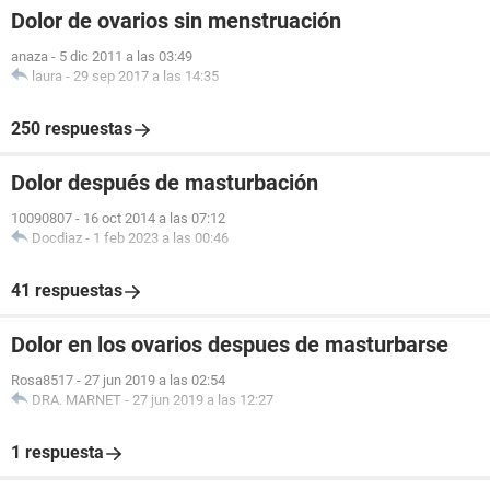
Dolor de ovarios sin menstruación
anaza
-
5 dic 2011 a las 03:49
laura
-
29 sep 2017 a las 14:35
250 respuestas
Dolor después de masturbación
10090807
-
16 oct 2014 a las 07:12
Docdiaz
-
1 feb 2023 a las 00:46
41 respuestas
Dolor en los ovarios despues de masturbarse
Rosa8517
-
27 jun 2019 a las 02:54
DRA. MARNET
-
27 jun 2019 a las 12:27
1 respuesta