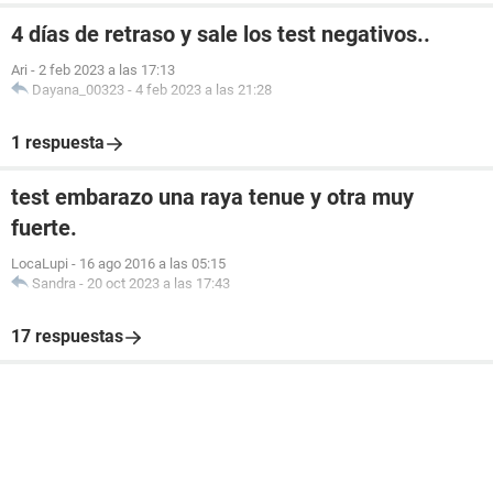
4 días de retraso y sale los test negativos..
Ari
-
2 feb 2023 a las 17:13
Dayana_00323
-
4 feb 2023 a las 21:28
1 respuesta
test embarazo una raya tenue y otra muy
fuerte.
LocaLupi
-
16 ago 2016 a las 05:15
Sandra
-
20 oct 2023 a las 17:43
17 respuestas