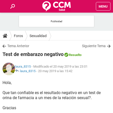
MENU
INICIO
FOROS
Foros
Sexualidad
SALUD
Tema Anterior
Siguiente Tema
Test de embarazo negativo
Resuelto
FAMILIA
laura_8315
- Modificado el 20 may 2019 a las 23:01
NUTRICIÓN
laura_8315
-
20 may 2019 a las 15:42
Hola,
BIENESTAR
Que tan confiable es el resultado negativo en un test de
SEXUALIDAD
orina de farmacia a un mes de la relación sexual?.
Gracias
GLOSARIO